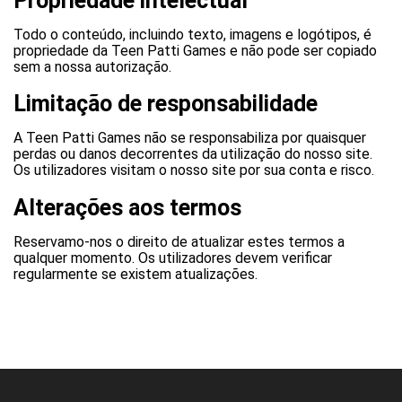
Propriedade intelectual
Todo o conteúdo, incluindo texto, imagens e logótipos, é
propriedade da Teen Patti Games e não pode ser copiado
sem a nossa autorização.
Limitação de responsabilidade
A Teen Patti Games não se responsabiliza por quaisquer
perdas ou danos decorrentes da utilização do nosso site.
Os utilizadores visitam o nosso site por sua conta e risco.
Alterações aos termos
Reservamo-nos o direito de atualizar estes termos a
qualquer momento. Os utilizadores devem verificar
regularmente se existem atualizações.