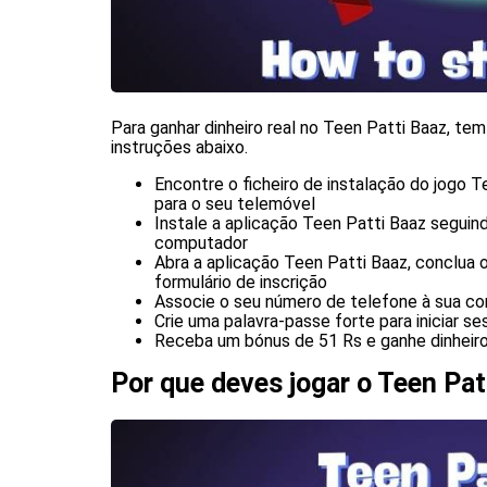
Para ganhar dinheiro real no Teen Patti Baaz, tem d
instruções abaixo.
Encontre o ficheiro de instalação do jogo 
para o seu telemóvel
Instale a aplicação Teen Patti Baaz seguin
computador
Abra a aplicação Teen Patti Baaz, conclua
formulário de inscrição
Associe o seu número de telefone à sua co
Crie uma palavra-passe forte para iniciar 
Receba um bónus de 51 Rs e ganhe dinheiro
Por que deves jogar o Teen Pat