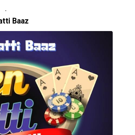
-
atti Baaz