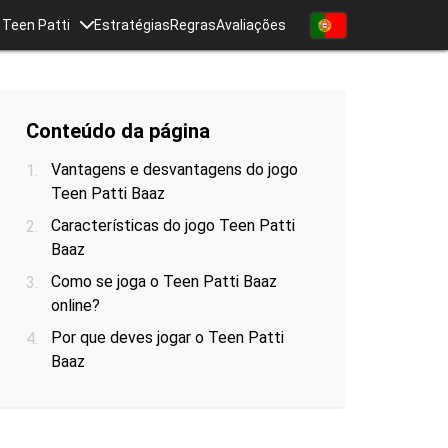
 Teen Patti
Estratégias
Regras
Avaliações
Conteúdo da página
Vantagens e desvantagens do jogo
Teen Patti Baaz
Características do jogo Teen Patti
Baaz
Como se joga o Teen Patti Baaz
online?
Por que deves jogar o Teen Patti
Baaz