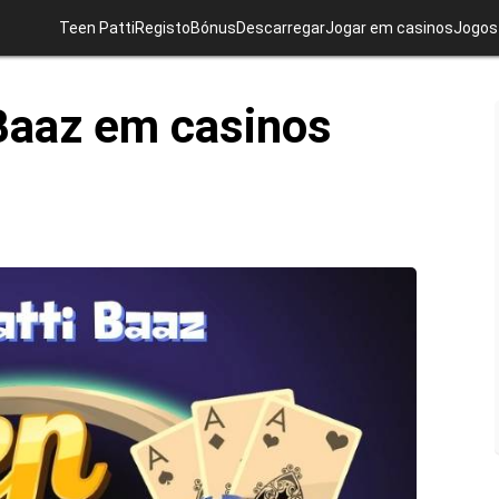
Teen Patti
Registo
Bónus
Descarregar
Jogar em casinos
Jogos
Baaz em casinos