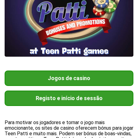
Bónus da Teen Patti por subir de nível
Como posso utilizar os bónus do Teen Patti?
Os melhores bónus nos jogos online de Teen
Patti
Jogos de casino
Registo e início de sessão
Para motivar os jogadores e tornar o jogo mais
emocionante, os sites de casino oferecem bónus para jogar
Teen Patti e muito mais. Podem ser bónus de boas-vindas,