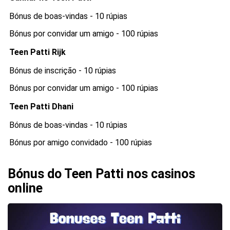
Bónus de boas-vindas - 10 rúpias
Bónus por convidar um amigo - 100 rúpias
Teen Patti Rijk
Bónus de inscrição - 10 rúpias
Bónus por convidar um amigo - 100 rúpias
Teen Patti Dhani
Bónus de boas-vindas - 10 rúpias
Bónus por amigo convidado - 100 rúpias
Bónus do Teen Patti nos casinos
online