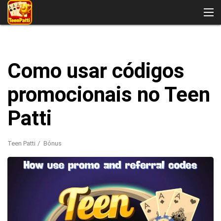
Teen Patti
Registo
Bónus
Como usar códigos
Descarregar
Jogar em casinos
A variedade de bónus ao jogar Teen Patti
promocionais no Teen
Jogos Teen Patti
Bónus do Teen Patti nos casinos online
Estratégias
Patti
Regras
Bónus de inscrição no Teen Patti online
Avaliações
Bónus por indicação para o Teen Patti
Teen Patti
Bónus
Bónus por completar tarefas nos jogos Teen
Patti
Bónus diário da Teen Patti
Bónus semanal da Teen Patti
Bónus mensal nos jogos online de Teen Patti