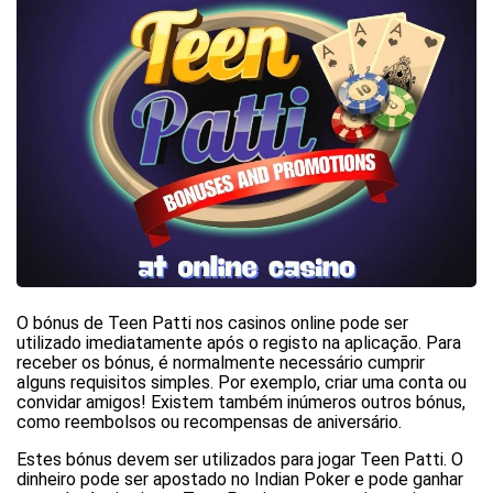
O bónus de Teen Patti nos casinos online pode ser
utilizado imediatamente após o registo na aplicação. Para
receber os bónus, é normalmente necessário cumprir
alguns requisitos simples. Por exemplo, criar uma conta ou
convidar amigos! Existem também inúmeros outros bónus,
como reembolsos ou recompensas de aniversário.
Estes bónus devem ser utilizados para jogar Teen Patti. O
dinheiro pode ser apostado no Indian Poker e pode ganhar