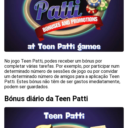
No jogo Teen Patti, podes receber um bónus por
completar várias tarefas. Por exemplo, por participar num
determinado número de sessões de jogo ou por convidar
um determinado número de amigos para a aplicação Teen
Patti. Estes bónus não têm de ser gastos imediatamente,
podem ser guardados.
Bónus diário da Teen Patti