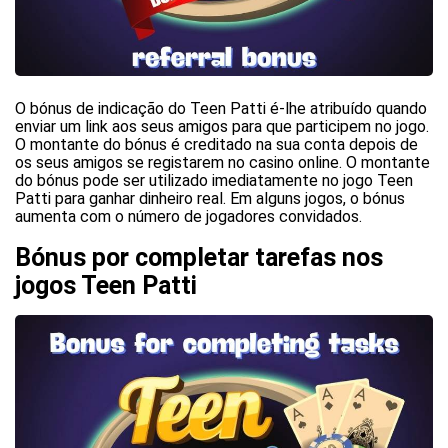
O bónus de indicação do Teen Patti é-lhe atribuído quando
enviar um link aos seus amigos para que participem no jogo.
O montante do bónus é creditado na sua conta depois de
os seus amigos se registarem no casino online. O montante
do bónus pode ser utilizado imediatamente no jogo Teen
Patti para ganhar dinheiro real. Em alguns jogos, o bónus
aumenta com o número de jogadores convidados.
Bónus por completar tarefas nos
jogos Teen Patti