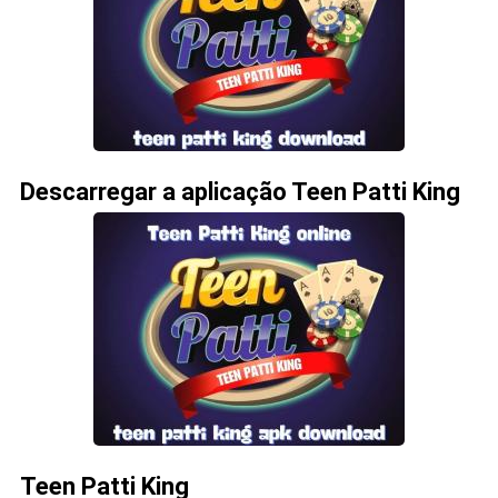
Descarregar a aplicação Teen Patti King
Teen Patti King