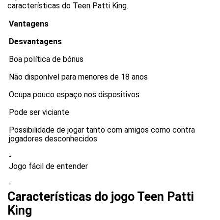
características do Teen Patti King.
Vantagens
Desvantagens
Boa política de bónus
Não disponível para menores de 18 anos
Ocupa pouco espaço nos dispositivos
Pode ser viciante
Possibilidade de jogar tanto com amigos como contra
jogadores desconhecidos
-
Jogo fácil de entender
-
Características do jogo Teen Patti
King