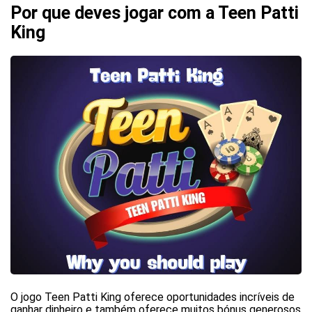
Por que deves jogar com a Teen Patti
King
O jogo Teen Patti King oferece oportunidades incríveis de
ganhar dinheiro e também oferece muitos bónus generosos