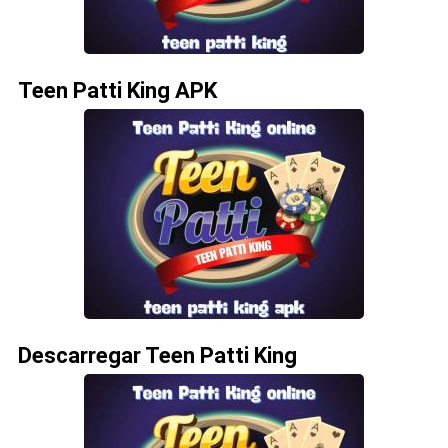
Teen Patti King APK
Descarregar Teen Patti King