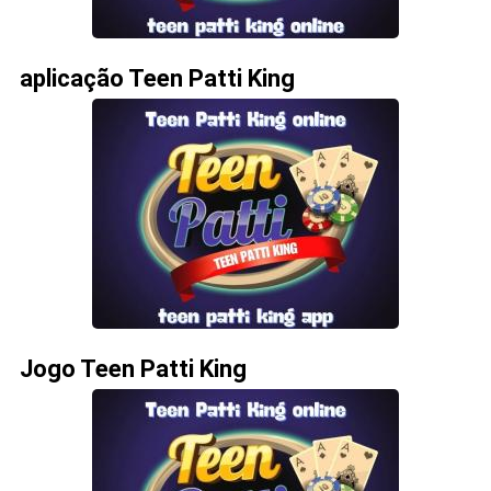
aplicação Teen Patti King
Jogo Teen Patti King