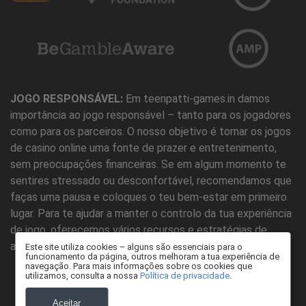
JOGO RESPONSÁVEL:
Em teenpatti-games.in damos
importância ao jogo responsável – tanto para os jogadores
como para os parceiros. O nosso objetivo é tornar os jogos
de casino online uma fonte de prazer e entretenimento,
sem preocupações financeiras. Se em algum momento te
sentires stressado ou desconfortável, recomendamos que
faças uma pausa e coloques o teu bem-estar em primeiro
lugar. Para te ajudar a manter o controlo da tua experiência
de jogo, oferecemos vários recursos e estratégias de
apoio.
Este site utiliza cookies – alguns são essenciais para o
funcionamento da página, outros melhoram a tua experiência de
navegação. Para mais informações sobre os cookies que
utilizamos, consulta a nossa
Política de privacidade
.
Aceitar