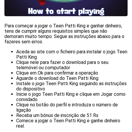
Para começar a jogar o Teen Patti King e ganhar dinheiro,
tens de cumprir alguns requisitos simples que não
demoram muito tempo. Segue as instruções abaixo para o
fazeres sem erros.
Aceda ao site com o ficheiro para instalar o jogo Teen
Patti King
Clique nele para fazer o download para o seu
telemóvel ou computador
Clique em Ok para confirmar a operação
Aguarde o download do Teen Patti King
Instale o jogo Teen Patti King seguindo as instruções
do dispositivo
Inicie o jogo Teen Patti King e clique em Jogar como
convidado.
Clique no botão do perfil e introduza o número de
ligação
Receba um bónus de inscrição de 51 Rs
Comece a jogar o Teen Patti King e ganhe dinheiro
real.