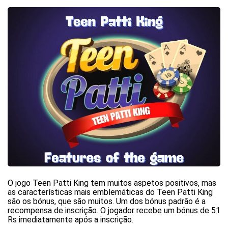
O jogo Teen Patti King tem muitos aspetos positivos, mas
as características mais emblemáticas do Teen Patti King
são os bónus, que são muitos. Um dos bónus padrão é a
recompensa de inscrição. O jogador recebe um bónus de 51
Rs imediatamente após a inscrição.