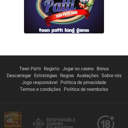
Teen Patti
Registo
Jogar no casino
Bónus
Descarregar
Estratégias
Regras
Avaliações
Sobre nós
Jogo responsável
Política de privacidade
Termos e condições
Política de reembolso