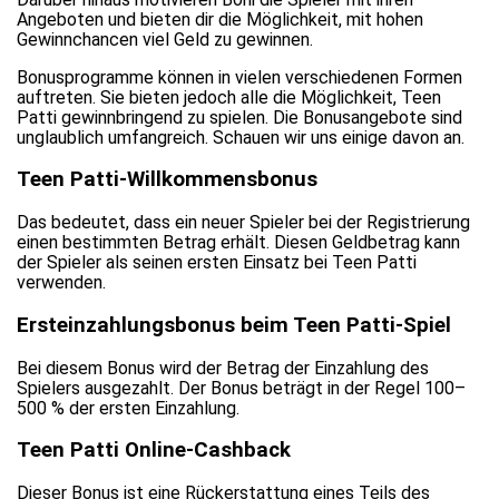
Angeboten und bieten dir die Möglichkeit, mit hohen
Gewinnchancen viel Geld zu gewinnen.
Bonusprogramme können in vielen verschiedenen Formen
auftreten. Sie bieten jedoch alle die Möglichkeit, Teen
Patti gewinnbringend zu spielen. Die Bonusangebote sind
unglaublich umfangreich. Schauen wir uns einige davon an.
Teen Patti-Willkommensbonus
Das bedeutet, dass ein neuer Spieler bei der Registrierung
einen bestimmten Betrag erhält. Diesen Geldbetrag kann
der Spieler als seinen ersten Einsatz bei Teen Patti
verwenden.
Ersteinzahlungsbonus beim Teen Patti-Spiel
Bei diesem Bonus wird der Betrag der Einzahlung des
Spielers ausgezahlt. Der Bonus beträgt in der Regel 100–
500 % der ersten Einzahlung.
Teen Patti Online-Cashback
Dieser Bonus ist eine Rückerstattung eines Teils des