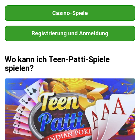
Casino-Spiele
Registrierung und Anmeldung
Wo kann ich Teen-Patti-Spiele
spielen?