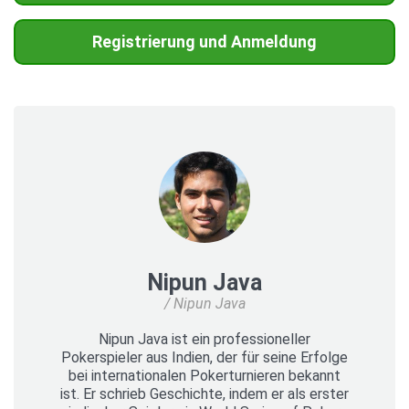
Registrierung und Anmeldung
Nipun Java
/ Nipun Java
Nipun Java ist ein professioneller
Pokerspieler aus Indien, der für seine Erfolge
bei internationalen Pokerturnieren bekannt
ist. Er schrieb Geschichte, indem er als erster