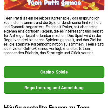
Teen Patti ist ein beliebtes Kartenspiel, das ursprünglich
aus Indien stammt und die Spieler durch seine Einfachheit
und Dynamik begeistert. Es ähnelt Poker, hat aber seine
eigenen einzigartigen Regeln, die es interessant und selbst
für Anfänger leicht erlernbar machen. Das Spiel wird in der
Regel von drei bis sechs Spielern gespielt, und das Ziel ist
es, die stärkste Kartenkombination zu sammeln. Teen Patti
ist in vielen Online-Casinos verfügbar und bietet ein
spannendes Erlebnis, das Strategie und Glück vereint.
Casino-Spiele
Registrierung und Anmeldung
Häufig gestellte Fragen zu Teen