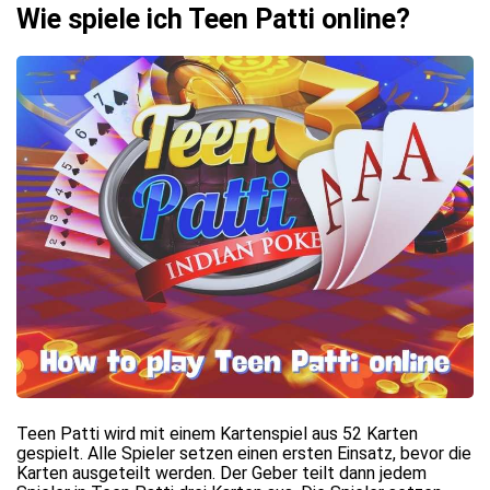
Wie spiele ich Teen Patti online?
Teen Patti wird mit einem Kartenspiel aus 52 Karten
gespielt. Alle Spieler setzen einen ersten Einsatz, bevor die
Karten ausgeteilt werden. Der Geber teilt dann jedem