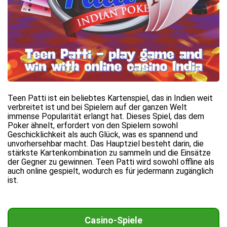
Warum du Teen Patti-Spiele spielen solltest
Häufig gestellte Fragen zu Teen Patti-Spielen
Teen Patti ist ein beliebtes Kartenspiel, das in Indien weit
verbreitet ist und bei Spielern auf der ganzen Welt
immense Popularität erlangt hat. Dieses Spiel, das dem
Poker ähnelt, erfordert von den Spielern sowohl
Geschicklichkeit als auch Glück, was es spannend und
unvorhersehbar macht. Das Hauptziel besteht darin, die
stärkste Kartenkombination zu sammeln und die Einsätze
der Gegner zu gewinnen. Teen Patti wird sowohl offline als
auch online gespielt, wodurch es für jedermann zugänglich
ist.
Casino-Spiele