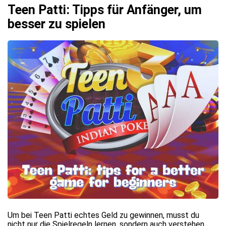
Teen Patti: Tipps für Anfänger, um
besser zu spielen
Um bei Teen Patti echtes Geld zu gewinnen, musst du
nicht nur die Spielregeln lernen, sondern auch verstehen,