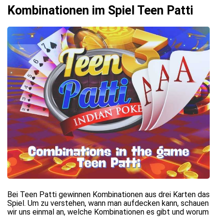
Kombinationen im Spiel Teen Patti
Bei Teen Patti gewinnen Kombinationen aus drei Karten das
Spiel. Um zu verstehen, wann man aufdecken kann, schauen
wir uns einmal an, welche Kombinationen es gibt und worum