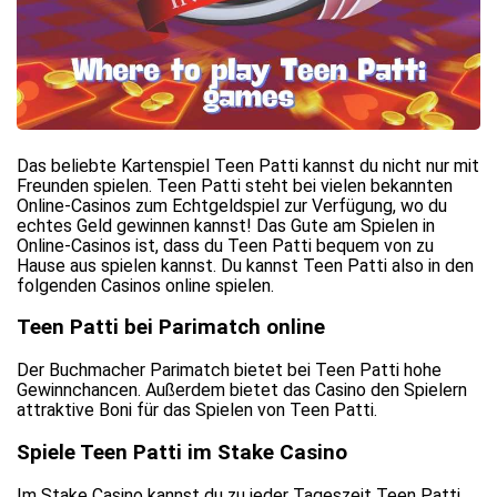
Das beliebte Kartenspiel Teen Patti kannst du nicht nur mit
Freunden spielen. Teen Patti steht bei vielen bekannten
Online-Casinos zum Echtgeldspiel zur Verfügung, wo du
echtes Geld gewinnen kannst! Das Gute am Spielen in
Online-Casinos ist, dass du Teen Patti bequem von zu
Hause aus spielen kannst. Du kannst Teen Patti also in den
folgenden Casinos online spielen.
Teen Patti bei Parimatch online
Der Buchmacher Parimatch bietet bei Teen Patti hohe
Gewinnchancen. Außerdem bietet das Casino den Spielern
attraktive Boni für das Spielen von Teen Patti.
Spiele Teen Patti im Stake Casino
Im Stake Casino kannst du zu jeder Tageszeit Teen Patti