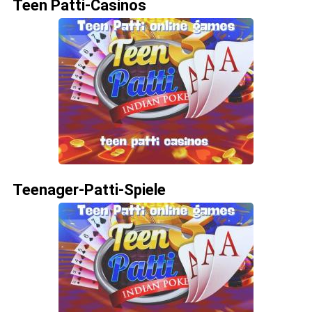
Teen Patti-Casinos
Teenager-Patti-Spiele