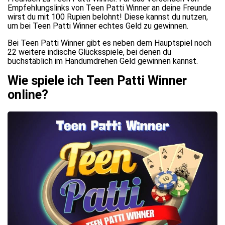
Empfehlungslinks von Teen Patti Winner an deine Freunde
wirst du mit 100 Rupien belohnt! Diese kannst du nutzen,
um bei Teen Patti Winner echtes Geld zu gewinnen.
Bei Teen Patti Winner gibt es neben dem Hauptspiel noch
22 weitere indische Glücksspiele, bei denen du
buchstäblich im Handumdrehen Geld gewinnen kannst.
Wie spiele ich Teen Patti Winner
online?