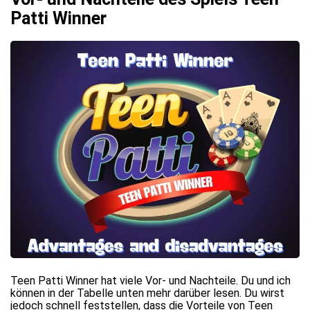
Patti Winner
Teen Patti Winner hat viele Vor- und Nachteile. Du und ich
können in der Tabelle unten mehr darüber lesen. Du wirst
jedoch schnell feststellen, dass die Vorteile von Teen