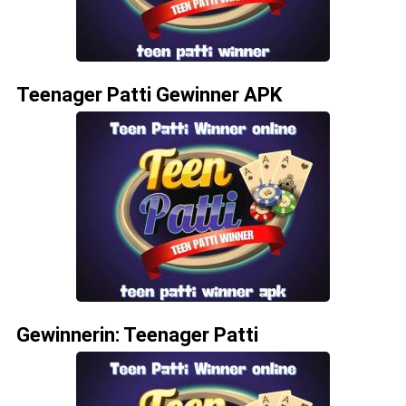
Teenager Patti Gewinner APK
Gewinnerin: Teenager Patti