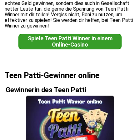
echtes Geld gewinnen, sondern dies auch in Gesellschaft
netter Leute tun, die gerne die Spannung von Teen Patti
Winner mit dir teilen! Vergiss nicht, Boni zu nutzen, um
effektiver zu spielen! Sie werden dir helfen, bei Teen Patti
Winner zu gewinnen!
Spiele Teen Patti Winner in einem
Online-Casino
Teen Patti-Gewinner online
Gewinnerin des Teen Patti