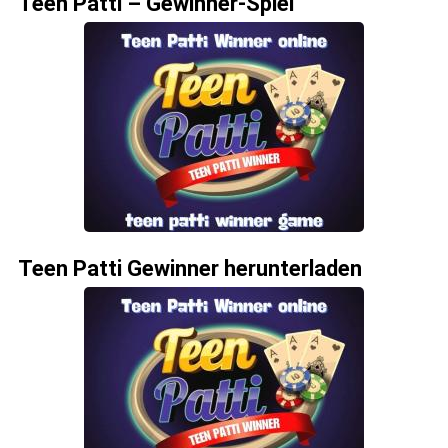
Teen Patti – Gewinner-Spiel
Teen Patti Gewinner herunterladen