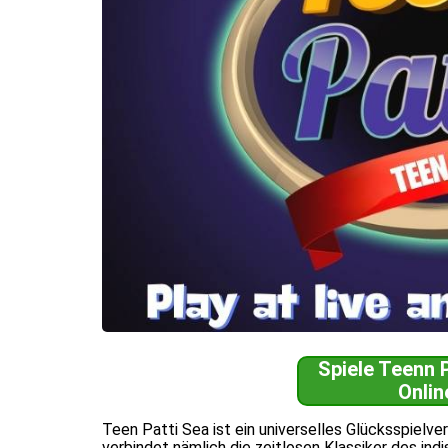
Spiele Teenn 
Onlin
Teen Patti Sea ist ein universelles Glücksspielve
verbindet nämlich die zeitlosen Klassiker des i