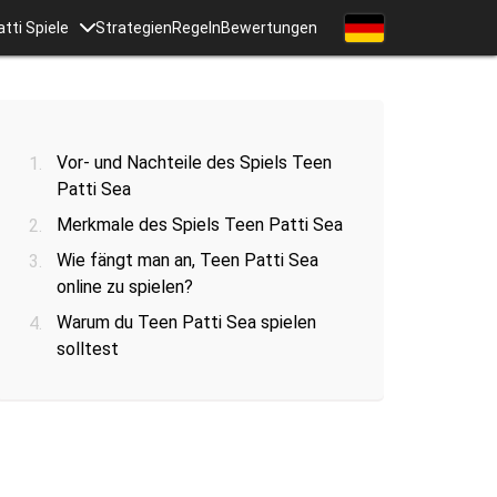
tti Spiele
Strategien
Regeln
Bewertungen
Vor- und Nachteile des Spiels Teen
Patti Sea
Merkmale des Spiels Teen Patti Sea
Wie fängt man an, Teen Patti Sea
online zu spielen?
Warum du Teen Patti Sea spielen
solltest