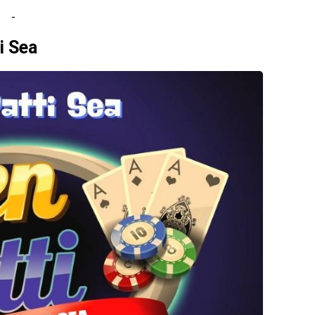
-
i Sea