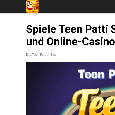
Spiele Teen Patti 
und Online-Casino
Die Teen Patti
Sea