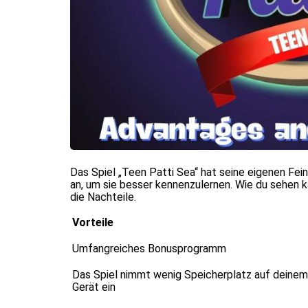
Das Spiel „Teen Patti Sea“ hat seine eigenen Fei
an, um sie besser kennenzulernen. Wie du sehen k
die Nachteile.
Vorteile
Umfangreiches Bonusprogramm
Das Spiel nimmt wenig Speicherplatz auf deinem
Gerät ein