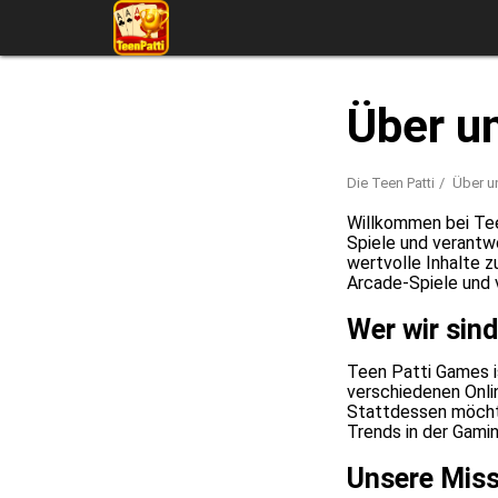
Über u
Die Teen Patti
Über u
Willkommen bei Teen
Spiele und verantw
wertvolle Inhalte z
Arcade-Spiele und 
Wer wir sind
Teen Patti Games is
verschiedenen Onlin
Stattdessen möchten
Trends in der Gami
Unsere Miss