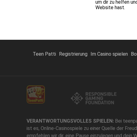
um dir zu helfen un
Website hast.
Teen Patti
Registrierung
Im Casino spielen
Bo
VERANTWORTUNGSVOLLES SPIELEN:
Bei teenpa
ist es, Online-Casinospiele zu einer Quelle der Fre
empfehlen wir dir, eine Pause einzulegen und dein W