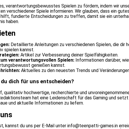
 es, verantwortungsbewusstes Spielen zu fördern, indem wir unse
en verschiedener Spiele informieren. Wir glauben, dass ein gute
 hilft, fundierte Entscheidungen zu treffen, damit sie ein unter
nis haben.
ieten
ngen:
Detaillierte Anleitungen zu verschiedenen Spielen, die dir 
iv spielen kannst.
rategien:
Artikel zur Verbesserung deiner Spielfähigkeiten.
zum verantwortungsvollen Spielen:
Informationen darüber, wie
rtungsbewusst genießen kannst.
hrichten:
Aktuelles zu den neuesten Trends und Veränderungen 
 du dich für uns entscheiden?
uf, qualitativ hochwertige, recherchierte und unvoreingenommene
Redaktionsteam hat eine Leidenschaft für das Gaming und setzt s
ue und aktuelle Informationen zu liefern.
 uns
, kannst du uns per E-Mail unter info@teenpatti-games.in erreic