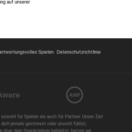
ung auf unserer
antwortungsvolles Spielen
Datenschutzrichtlinie
owohl für Spieler als auch für Partner. Unser Ziel
 dich jemals gestresst oder unwohl fühlst,
 über dein Spielerlebnis behältst, bieten wir