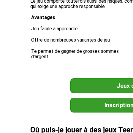
Le jeu comporte toutefois aussi des risques, com
qui exige une approche responsable.
Avantages
Jeu facile à apprendre
Offre de nombreuses variantes de jeu
Te permet de gagner de grosses sommes
d'argent
Jeux 
Inscriptio
Où puis-je jouer à des jeux Teen