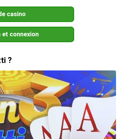
de casino
n et connexion
ti ?