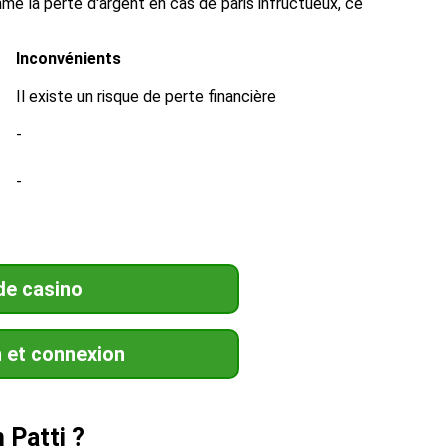
me la perte d'argent en cas de paris infructueux, ce
Inconvénients
Il existe un risque de perte financière
-
-
de casino
n et connexion
 Patti ?