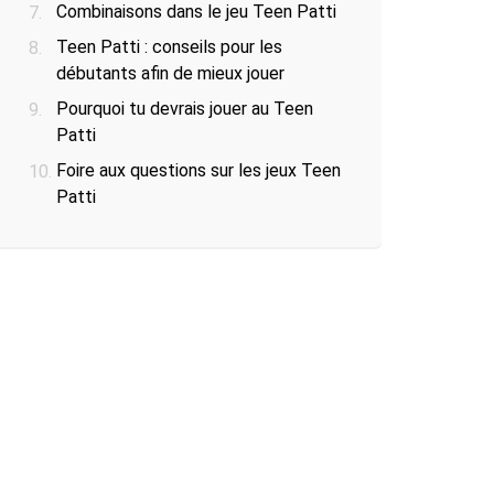
Combinaisons dans le jeu Teen Patti
Teen Patti : conseils pour les
débutants afin de mieux jouer
Pourquoi tu devrais jouer au Teen
Patti
Foire aux questions sur les jeux Teen
Patti