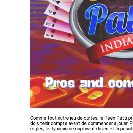
Comme tout autre jeu de cartes, le Teen Patti p
dois tenir compte avant de commencer à jouer. Par
règles, le dynamisme captivant du jeu et la possib