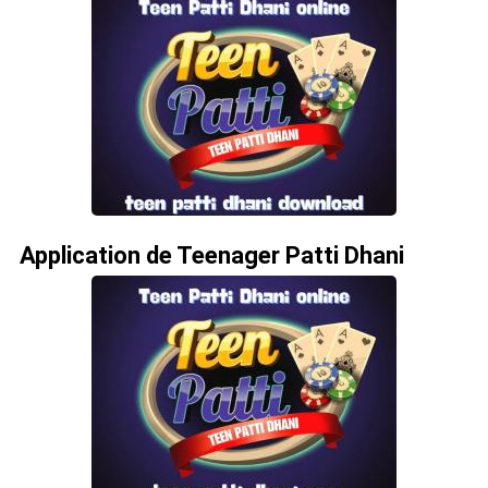
Application de Teenager Patti Dhani