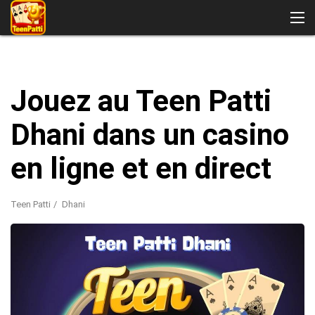
Teen Patti
Inscription
Bonus
Jouez au Teen Patti
Télécharger
Avantages et inconvénients du jeu Teen Patti
Jouer dans les casinos
Dhani
Dhani dans un casino
Jeux Teen Patti
Caractéristiques du jeu Teen Patti Dhani
Stratégies
en ligne et en direct
Règles
Comment jouer au Teen Patti Dhani en ligne ?
Avis
Pourquoi tu devrais jouer à Teen Patti Dhani
Teen Patti
Dhani