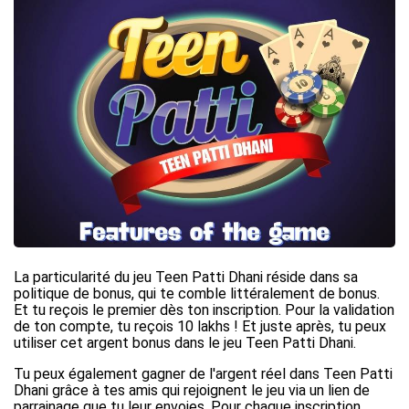
La particularité du jeu Teen Patti Dhani réside dans sa
politique de bonus, qui te comble littéralement de bonus.
Et tu reçois le premier dès ton inscription. Pour la validation
de ton compte, tu reçois 10 lakhs ! Et juste après, tu peux
utiliser cet argent bonus dans le jeu Teen Patti Dhani.
Tu peux également gagner de l'argent réel dans Teen Patti
Dhani grâce à tes amis qui rejoignent le jeu via un lien de
parrainage que tu leur envoies. Pour chaque inscription,