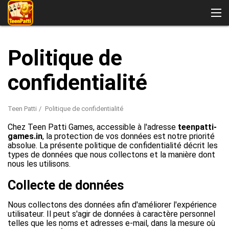
Teen Patti
Politique de
Inscription
Bonus
Télécharger
confidentialité
Jouer dans les casinos
Jeux Teen Patti
Stratégies
Teen Patti
Politique de confidentialité
Règles
Avis
Chez Teen Patti Games, accessible à l'adresse
teenpatti-
games.in
, la protection de vos données est notre priorité
absolue. La présente politique de confidentialité décrit les
types de données que nous collectons et la manière dont
nous les utilisons.
Collecte de données
Nous collectons des données afin d'améliorer l'expérience
utilisateur. Il peut s'agir de données à caractère personnel
telles que les noms et adresses e-mail, dans la mesure où