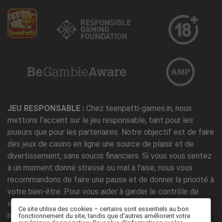
JEU RESPONSABLE :
Chez teenpatti-games.in, nous
mettons l'accent sur le jeu responsable, tant pour les
joueurs que pour les partenaires. Notre objectif est de faire
des jeux de casino en ligne une source de plaisir et de
divertissement, sans soucis financiers. Si vous vous sentez
à un moment donné stressé ou mal à l'aise, nous vous
recommandons de faire une pause et de donner la priorité à
votre bien-être. Pour vous aider à garder le contrôle de
votre expérience de jeu, nous proposons diverses
Ce site utilise des cookies – certains sont essentiels au bon
ressources et stratégies de soutien.
fonctionnement du site, tandis que d'autres améliorent votre