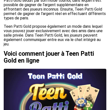
Patti Gold séduit par son mode tournoi, dans lequel il est
possible de gagner de l'argent supplémentaire en
affrontant des joueurs inconnus. Ensuite, Teen Patti Gold
permet de gagner de l'argent réel en effectuant différents
types de paris.
Teen Patti Gold propose également un mode dans lequel
vous pouvez jouer exclusivement avec des amis dans une
salle privée. Dans Teen Patti Gold, les joueurs peuvent
également communiquer entre eux via le chat intégré au
jeu.
Voici comment jouer à Teen Patti
Gold en ligne