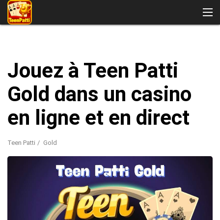
Teen Patti
Inscription
Bonus
Jouez à Teen Patti
Télécharger
Avantages et inconvénients du jeu Teen Patti
Jouer dans les casinos
Gold
Gold dans un casino
Jeux Teen Patti
Caractéristiques du jeu Teen Patti Gold
Stratégies
en ligne et en direct
Règles
Voici comment jouer à Teen Patti Gold en ligne
Avis
Pourquoi tu devrais jouer à Teen Patti Gold
Teen Patti
Gold