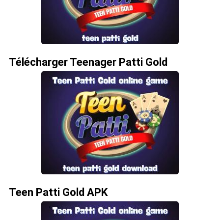
Télécharger Teenager Patti Gold
Teen Patti Gold APK