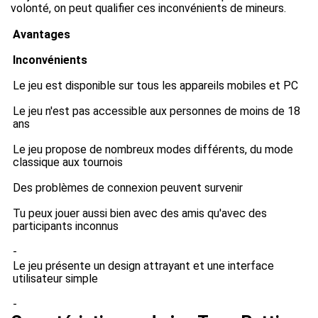
volonté, on peut qualifier ces inconvénients de mineurs.
Avantages
Inconvénients
Le jeu est disponible sur tous les appareils mobiles et PC
Le jeu n'est pas accessible aux personnes de moins de 18
ans
Le jeu propose de nombreux modes différents, du mode
classique aux tournois
Des problèmes de connexion peuvent survenir
Tu peux jouer aussi bien avec des amis qu'avec des
participants inconnus
-
Le jeu présente un design attrayant et une interface
utilisateur simple
-