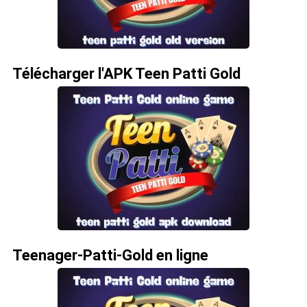
Télécharger l'APK Teen Patti Gold
Teenager-Patti-Gold en ligne