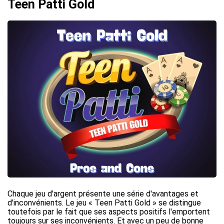
Teen Patti Gold
Chaque jeu d'argent présente une série d'avantages et
d'inconvénients. Le jeu « Teen Patti Gold » se distingue
toutefois par le fait que ses aspects positifs l'emportent
toujours sur ses inconvénients. Et avec un peu de bonne