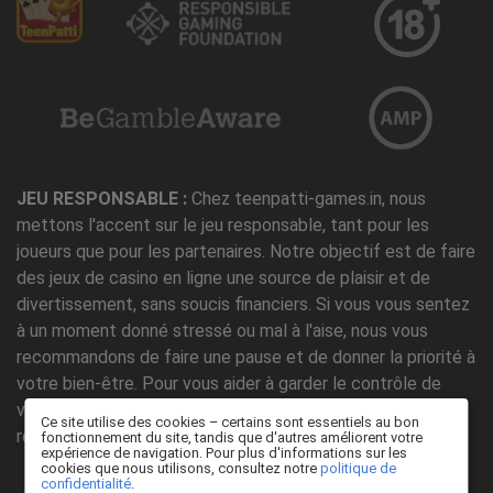
JEU RESPONSABLE :
Chez teenpatti-games.in, nous
mettons l'accent sur le jeu responsable, tant pour les
joueurs que pour les partenaires. Notre objectif est de faire
des jeux de casino en ligne une source de plaisir et de
divertissement, sans soucis financiers. Si vous vous sentez
à un moment donné stressé ou mal à l'aise, nous vous
recommandons de faire une pause et de donner la priorité à
votre bien-être. Pour vous aider à garder le contrôle de
votre expérience de jeu, nous proposons diverses
Ce site utilise des cookies – certains sont essentiels au bon
ressources et stratégies de soutien.
fonctionnement du site, tandis que d'autres améliorent votre
expérience de navigation. Pour plus d'informations sur les
cookies que nous utilisons, consultez notre
politique de
confidentialité
.