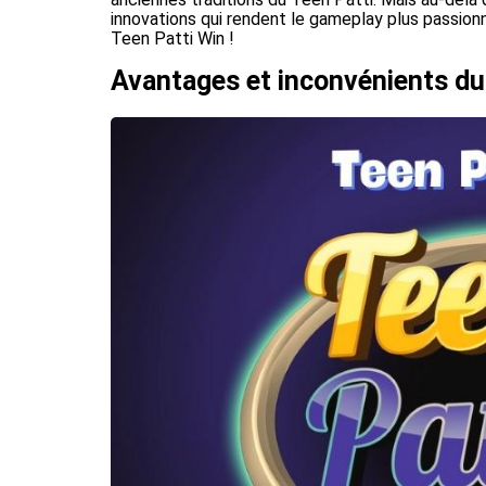
innovations qui rendent le gameplay plus passionn
Teen Patti Win !
Avantages et inconvénients du 