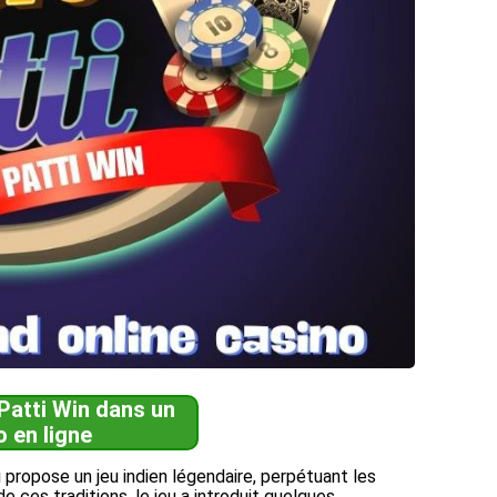
Patti Win dans un
o en ligne
 propose un jeu indien légendaire, perpétuant les
e ces traditions, le jeu a introduit quelques