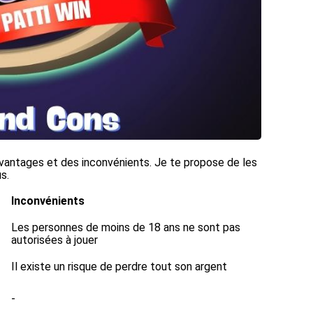
 avantages et des inconvénients. Je te propose de les
s.
Inconvénients
Les personnes de moins de 18 ans ne sont pas
autorisées à jouer
Il existe un risque de perdre tout son argent
-