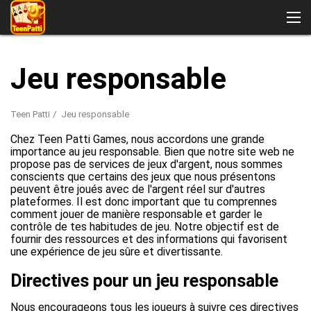
Teen Patti
Jeu responsable
Inscription
Bonus
Télécharger
Jouer dans les casinos
Teen Patti
Jeu responsable
Jeux Teen Patti
Chez Teen Patti Games, nous accordons une grande
Stratégies
importance au jeu responsable. Bien que notre site web ne
Règles
propose pas de services de jeux d'argent, nous sommes
Avis
conscients que certains des jeux que nous présentons
peuvent être joués avec de l'argent réel sur d'autres
plateformes. Il est donc important que tu comprennes
comment jouer de manière responsable et garder le
contrôle de tes habitudes de jeu. Notre objectif est de
fournir des ressources et des informations qui favorisent
une expérience de jeu sûre et divertissante.
Directives pour un jeu responsable
Nous encourageons tous les joueurs à suivre ces directives