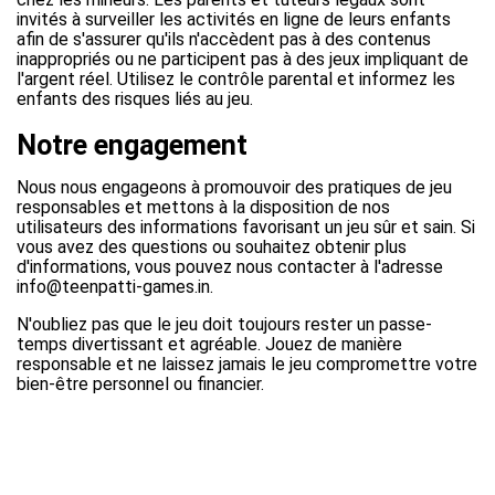
invités à surveiller les activités en ligne de leurs enfants
afin de s'assurer qu'ils n'accèdent pas à des contenus
inappropriés ou ne participent pas à des jeux impliquant de
l'argent réel. Utilisez le contrôle parental et informez les
enfants des risques liés au jeu.
Notre engagement
Nous nous engageons à promouvoir des pratiques de jeu
responsables et mettons à la disposition de nos
utilisateurs des informations favorisant un jeu sûr et sain. Si
vous avez des questions ou souhaitez obtenir plus
d'informations, vous pouvez nous contacter à l'adresse
info@teenpatti-games.in.
N'oubliez pas que le jeu doit toujours rester un passe-
temps divertissant et agréable. Jouez de manière
responsable et ne laissez jamais le jeu compromettre votre
bien-être personnel ou financier.