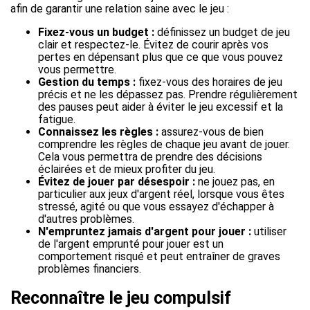
afin de garantir une relation saine avec le jeu :
Fixez-vous un budget :
définissez un budget de jeu
clair et respectez-le. Évitez de courir après vos
pertes en dépensant plus que ce que vous pouvez
vous permettre.
Gestion du temps :
fixez-vous des horaires de jeu
précis et ne les dépassez pas. Prendre régulièrement
des pauses peut aider à éviter le jeu excessif et la
fatigue.
Connaissez les règles :
assurez-vous de bien
comprendre les règles de chaque jeu avant de jouer.
Cela vous permettra de prendre des décisions
éclairées et de mieux profiter du jeu.
Évitez de jouer par désespoir :
ne jouez pas, en
particulier aux jeux d'argent réel, lorsque vous êtes
stressé, agité ou que vous essayez d'échapper à
d'autres problèmes.
N'empruntez jamais d'argent pour jouer :
utiliser
de l'argent emprunté pour jouer est un
comportement risqué et peut entraîner de graves
problèmes financiers.
Reconnaître le jeu compulsif