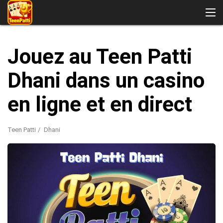
Teen Patti
Jouez au Teen Patti
Inscription
Bonus
Télécharger
Dhani dans un casino
Jouer dans les casinos
Jeux Teen Patti
en ligne et en direct
Stratégies
Règles
Avis
Teen Patti
Dhani