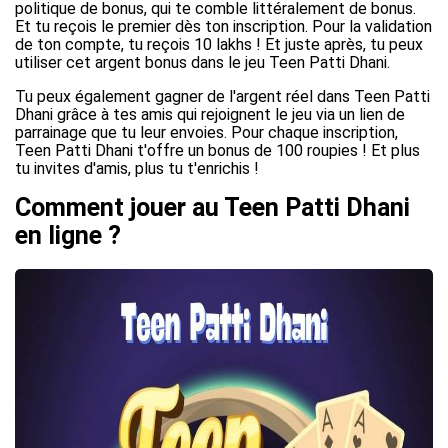
politique de bonus, qui te comble littéralement de bonus.
Et tu reçois le premier dès ton inscription. Pour la validation
de ton compte, tu reçois 10 lakhs ! Et juste après, tu peux
utiliser cet argent bonus dans le jeu Teen Patti Dhani.
Tu peux également gagner de l'argent réel dans Teen Patti
Dhani grâce à tes amis qui rejoignent le jeu via un lien de
parrainage que tu leur envoies. Pour chaque inscription,
Teen Patti Dhani t'offre un bonus de 100 roupies ! Et plus
tu invites d'amis, plus tu t'enrichis !
Comment jouer au Teen Patti Dhani
en ligne ?