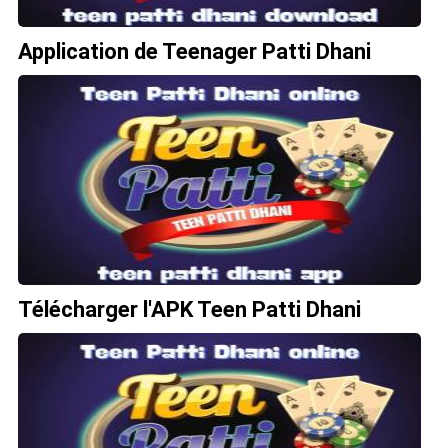
Application de Teenager Patti Dhani
Télécharger l'APK Teen Patti Dhani