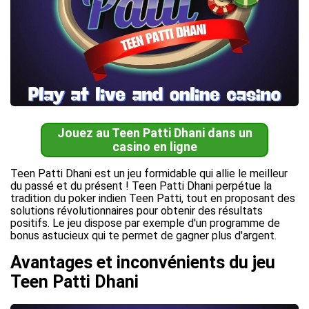
Jouez au Teen Patti Dhani dans un
casino en ligne
Teen Patti Dhani est un jeu formidable qui allie le meilleur
du passé et du présent ! Teen Patti Dhani perpétue la
tradition du poker indien Teen Patti, tout en proposant des
solutions révolutionnaires pour obtenir des résultats
positifs. Le jeu dispose par exemple d'un programme de
bonus astucieux qui te permet de gagner plus d'argent.
Avantages et inconvénients du jeu
Teen Patti Dhani