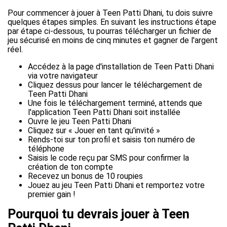
Pour commencer à jouer à Teen Patti Dhani, tu dois suivre
quelques étapes simples. En suivant les instructions étape
par étape ci-dessous, tu pourras télécharger un fichier de
jeu sécurisé en moins de cinq minutes et gagner de l'argent
réel.
Accédez à la page d'installation de Teen Patti Dhani
via votre navigateur
Cliquez dessus pour lancer le téléchargement de
Teen Patti Dhani
Une fois le téléchargement terminé, attends que
l'application Teen Patti Dhani soit installée
Ouvre le jeu Teen Patti Dhani
Cliquez sur « Jouer en tant qu'invité »
Rends-toi sur ton profil et saisis ton numéro de
téléphone
Saisis le code reçu par SMS pour confirmer la
création de ton compte
Recevez un bonus de 10 roupies
Jouez au jeu Teen Patti Dhani et remportez votre
premier gain !
Pourquoi tu devrais jouer à Teen