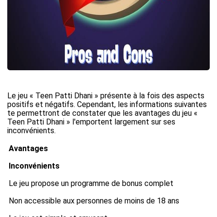
Le jeu « Teen Patti Dhani » présente à la fois des aspects
positifs et négatifs. Cependant, les informations suivantes
te permettront de constater que les avantages du jeu «
Teen Patti Dhani » l'emportent largement sur ses
inconvénients.
Avantages
Inconvénients
Le jeu propose un programme de bonus complet
Non accessible aux personnes de moins de 18 ans