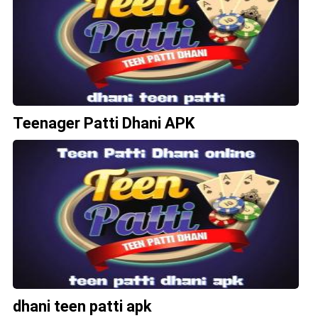
Teenager Patti Dhani APK
dhani teen patti apk