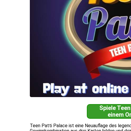
Spiele Teen
einem On
Teen Patti Palace ist eine Neuauflage des legend
Gewinnkombination aus drei Karten bilden und de