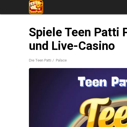
Spiele Teen Patti 
und Live-Casino
Die Teen Patti
Palace