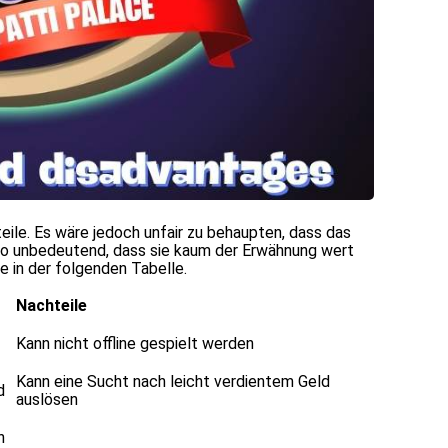
eile. Es wäre jedoch unfair zu behaupten, dass das
 so unbedeutend, dass sie kaum der Erwähnung wert
ie in der folgenden Tabelle.
Nachteile
Kann nicht offline gespielt werden
Kann eine Sucht nach leicht verdientem Geld
d
auslösen
n