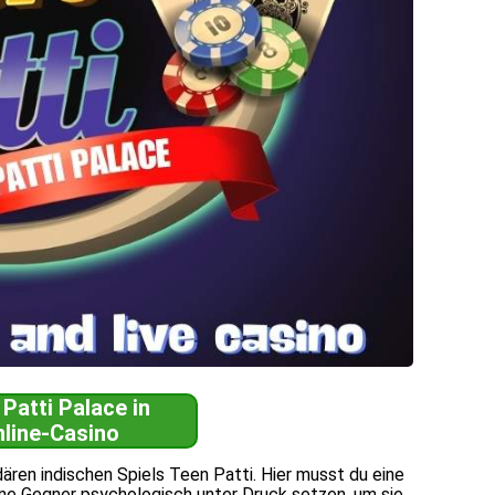
 Patti Palace in
line-Casino
ären indischen Spiels Teen Patti. Hier musst du eine
ine Gegner psychologisch unter Druck setzen, um sie