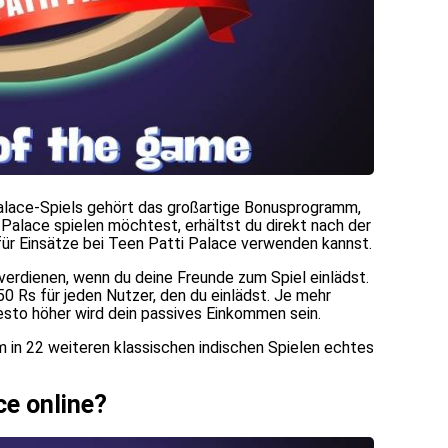
lace-Spiels gehört das großartige Bonusprogramm,
 Palace spielen möchtest, erhältst du direkt nach der
für Einsätze bei Teen Patti Palace verwenden kannst.
verdienen, wenn du deine Freunde zum Spiel einlädst.
0 Rs für jeden Nutzer, den du einlädst. Je mehr
desto höher wird dein passives Einkommen sein.
 in 22 weiteren klassischen indischen Spielen echtes
ce online?