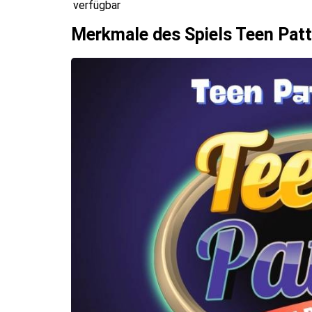
verfügbar
Merkmale des Spiels Teen Patt