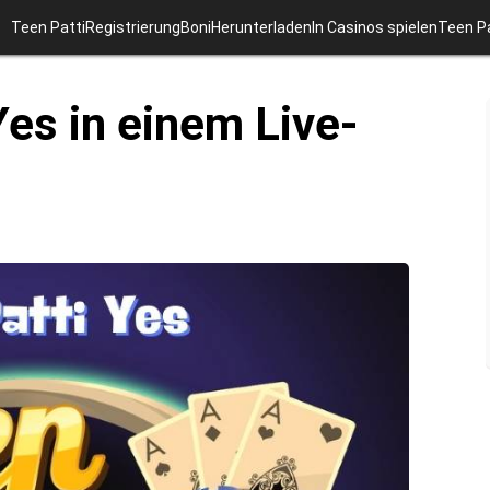
Teen Patti
Registrierung
Boni
Herunterladen
In Casinos spielen
Teen Pa
Yes in einem Live-