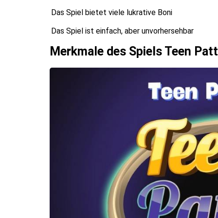
Das Spiel bietet viele lukrative Boni
Das Spiel ist einfach, aber unvorhersehbar
Merkmale des Spiels Teen Patt