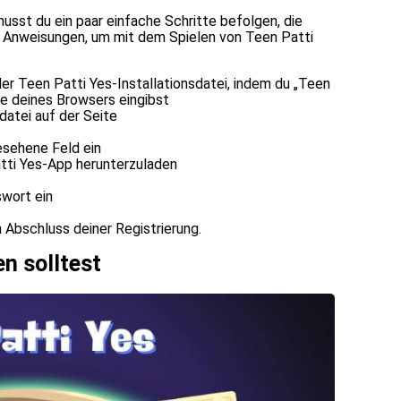
usst du ein paar einfache Schritte befolgen, die
se Anweisungen, um mit dem Spielen von Teen Patti
er Teen Patti Yes-Installationsdatei, indem du „Teen
ne deines Browsers eingibst
datei auf der Seite
esehene Feld ein
tti Yes-App herunterzuladen
wort ein
 Abschluss deiner Registrierung.
n solltest