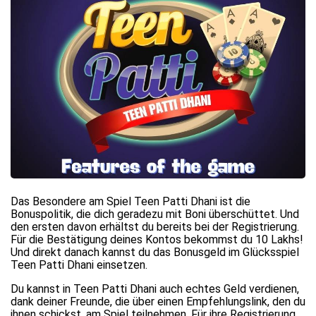
Das Besondere am Spiel Teen Patti Dhani ist die
Bonuspolitik, die dich geradezu mit Boni überschüttet. Und
den ersten davon erhältst du bereits bei der Registrierung.
Für die Bestätigung deines Kontos bekommst du 10 Lakhs!
Und direkt danach kannst du das Bonusgeld im Glücksspiel
Teen Patti Dhani einsetzen.
Du kannst in Teen Patti Dhani auch echtes Geld verdienen,
dank deiner Freunde, die über einen Empfehlungslink, den du
ihnen schickst, am Spiel teilnehmen. Für ihre Registrierung