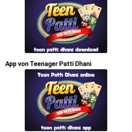
App von Teenager Patti Dhani