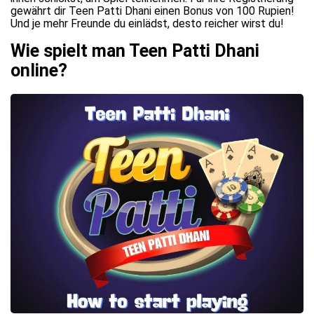
gewährt dir Teen Patti Dhani einen Bonus von 100 Rupien!
Und je mehr Freunde du einlädst, desto reicher wirst du!
Wie spielt man Teen Patti Dhani
online?