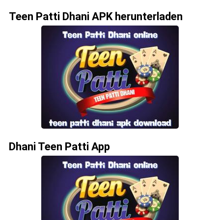
Teen Patti Dhani APK herunterladen
Dhani Teen Patti App