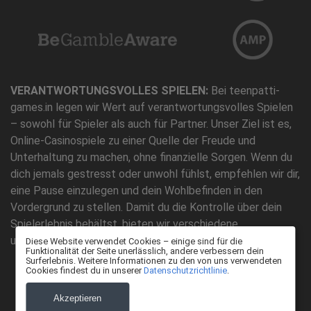
VERANTWORTUNGSVOLLES SPIELEN:
Bei teenpatti-
games.in legen wir Wert auf verantwortungsvolles Spielen
– sowohl für Spieler als auch für Partner. Unser Ziel ist es,
Online-Casinospiele zu einer Quelle der Freude und
Unterhaltung zu machen, ohne finanzielle Sorgen. Wenn du
dich jemals gestresst oder unwohl fühlst, empfehlen wir dir,
eine Pause einzulegen und dein Wohlbefinden in den
Vordergrund zu stellen. Damit du die Kontrolle über dein
Spielerlebnis behältst, bieten wir verschiedene
unterstützende Ressourcen und Strategien an.
Diese Website verwendet Cookies – einige sind für die
Funktionalität der Seite unerlässlich, andere verbessern dein
Surferlebnis. Weitere Informationen zu den von uns verwendeten
Cookies findest du in unserer
Datenschutzrichtlinie
.
Akzeptieren
Email:
info@teenpatti-games.in
©
teenpatti-games.in