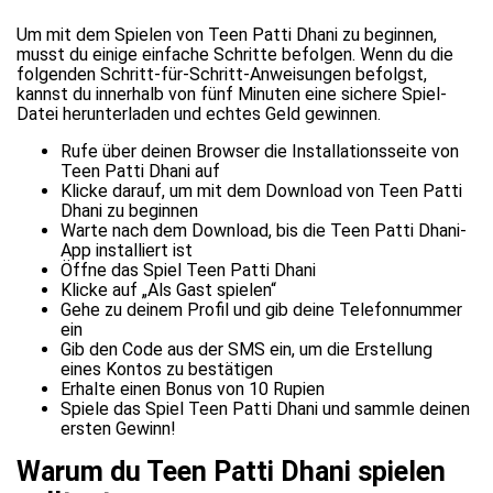
Um mit dem Spielen von Teen Patti Dhani zu beginnen,
musst du einige einfache Schritte befolgen. Wenn du die
folgenden Schritt-für-Schritt-Anweisungen befolgst,
kannst du innerhalb von fünf Minuten eine sichere Spiel-
Datei herunterladen und echtes Geld gewinnen.
Rufe über deinen Browser die Installationsseite von
Teen Patti Dhani auf
Klicke darauf, um mit dem Download von Teen Patti
Dhani zu beginnen
Warte nach dem Download, bis die Teen Patti Dhani-
App installiert ist
Öffne das Spiel Teen Patti Dhani
Klicke auf „Als Gast spielen“
Gehe zu deinem Profil und gib deine Telefonnummer
ein
Gib den Code aus der SMS ein, um die Erstellung
eines Kontos zu bestätigen
Erhalte einen Bonus von 10 Rupien
Spiele das Spiel Teen Patti Dhani und sammle deinen
ersten Gewinn!
Warum du Teen Patti Dhani spielen