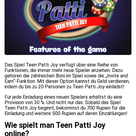
Das Spiel Teen Patti Joy verfügt über eine Reihe von
Funktionen, die immer mehr neue Spieler anziehen. Dazu
gehören die zahlreichen Boni im Spiel sowie die „Invite and
Earn“-Funktion. Mit dieser Option kannst du Geld verdienen,
indem du bis zu 20 Personen zu Teen Patti Joy einlädst!
Für jede Einladung eines neuen Spielers erhältst du eine
Provision von 30 %. Und nicht nur das: Sobald das Spiel
Teen Patti Joy beginnt, bekommst du 700 Rupien für die
Einladung und weitere 500 Rupien auf deren Einzahlungen!
Wie spielt man Teen Patti Joy
online?