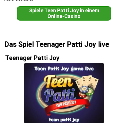
Spiele Teen Patti Joy in einem
Online-Casino
Das Spiel Teenager Patti Joy live
Teenager Patti Joy