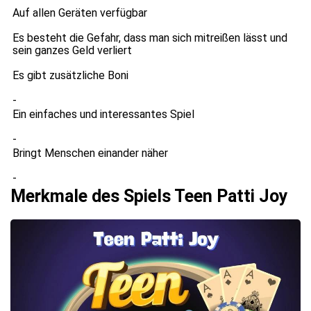
Auf allen Geräten verfügbar
Es besteht die Gefahr, dass man sich mitreißen lässt und
sein ganzes Geld verliert
Es gibt zusätzliche Boni
-
Ein einfaches und interessantes Spiel
-
Bringt Menschen einander näher
-
Merkmale des Spiels Teen Patti Joy