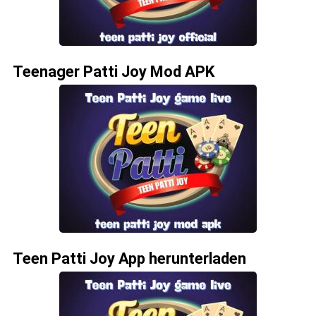
Teenager Patti Joy Mod APK
Teen Patti Joy App herunterladen