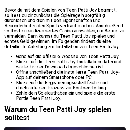
Bevor du mit dem Spielen von Teen Patti Joy beginnst,
solltest du dir zunächst die Spielregeln sorgfältig
durchlesen und dich mit den Eigenschaften und
Besonderheiten des Spiels vertraut machen. Anschließend
solltest du ein lizenziertes Casino auswählen, um Betrug zu
vermeiden. Dann kannst du Teen Patti Joy spielen und
echtes Geld gewinnen. Im Folgenden findest du eine
detaillierte Anleitung zur Installation von Teen Patti Joy.
Gehe auf die offizielle Website von Teen Patti Joy
Klicke auf die Teen Patti Joy-Installationsdatei und
warte, bis der Download abgeschlossen ist
Öffne anschließend die installierte Teen Patti Joy-
App auf deinem Smartphone oder PC
Klicke auf die Registrierungsschaltfläche und
durchlaufe den Prozess zur Kontoerstellung
Zahle dein Spielguthaben ein und spiele die erste
Partie Teen Patti Joy.
Warum du Teen Patti Joy spielen
solltest