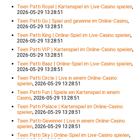
Teen Patti Royal | Kartenspiel im Live-Casino spielen
,
2026-05-29 13:28:51
Teen Patti Go | Spiel und gewinne im Online-Casino
,
2026-05-29 13:28:51
Teen Patti King | Online-Spiel im Live-Casino spielen
,
2026-05-29 13:28:51
Teen Patti VIP | Kartenspiel im Online-Casino spielen
,
2026-05-29 13:28:51
Teen Patti Baaz | Online-Spiel im Live-Casino spielen
,
2026-05-29 13:28:51
Teen Patti Circle | Live in einem Online-Casino
spielen
, 2026-05-29 13:28:51
Teen Patti Fun | Spiele ein Kartenspiel in einem
Casino
, 2026-05-29 13:28:51
Teen Patti Palace | Kartenspiel im Online-Casino
spielen
, 2026-05-29 13:28:51
Teen Patti-Gewinner | Live in einem Online-Casino
spielen
, 2026-05-29 13:28:51
Teen Patti Sky | Online-Spiel im Live-Casino spielen
,