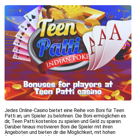
Jedes Online-Casino bietet eine Reihe von Boni für Teen
Patti an, um Spieler zu belohnen. Die Boni ermöglichen es
dir, Teen Patti kostenlos zu spielen und Geld zu sparen.
Darüber hinaus motivieren Boni die Spieler mit ihren
Angeboten und bieten dir die Möglichkeit, mit hohen