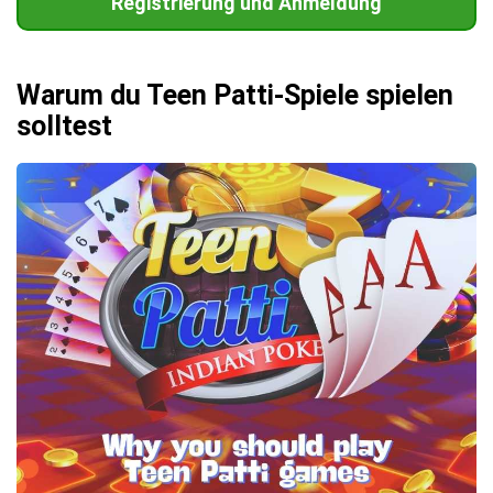
Registrierung und Anmeldung
Warum du Teen Patti-Spiele spielen
solltest