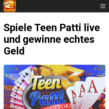
Teen Patti
Spiele Teen Patti live
Registrierung
Boni
Herunterladen
und gewinne echtes
In Casinos spielen
Teen Patti Spiele
Geld
Strategien
Regeln
Bewertungen