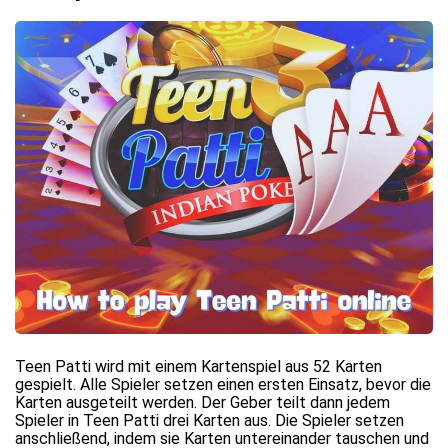
Teen Patti wird mit einem Kartenspiel aus 52 Karten
gespielt. Alle Spieler setzen einen ersten Einsatz, bevor die
Karten ausgeteilt werden. Der Geber teilt dann jedem
Spieler in Teen Patti drei Karten aus. Die Spieler setzen
anschließend, indem sie Karten untereinander tauschen und