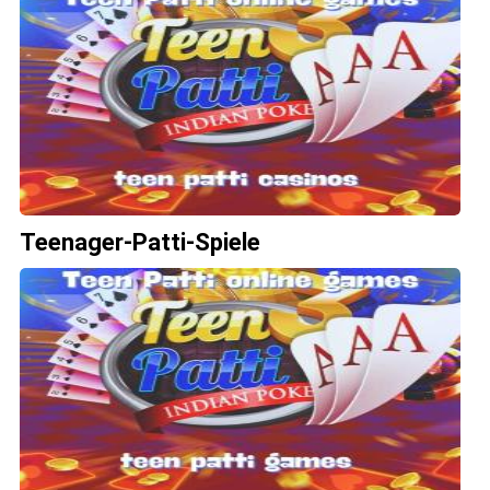
Teenager-Patti-Spiele