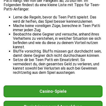
Patti hängt viel von der Fähigkeit ab, zu bluffen. Im
Folgenden findest du eine kleine Liste mit Tipps für Teen-
Patti-Anfänger.
Lerne die Regeln, bevor du Teen Patti spielst. Das
wird dir helfen, das Spiel besser kennenzulernen.
Mache keine voreiligen Züge, berechne in Teen Patti
immer jeden Zug.
Beobachte deine Gegner und versuche, anhand ihres
Verhaltens zu verstehen, in welcher Situation sie sich
befinden und wie du diese zu deinem Vorteil nutzen
kannst.
Bluffe vorsichtig. Bluffs müssen gut durchdacht sein,
damit deine Gegner dich nicht durchschauen können.
Setze dir bei Teen Patti ein Einsatzlimit. So
vermeidest du, dein gesamtes Geld zu verlieren, und
kannst sowohl bei Verlusten als auch bei Gewinnen
rechtzeitig aus dem Spiel aussteigen.
Casino-Spiele