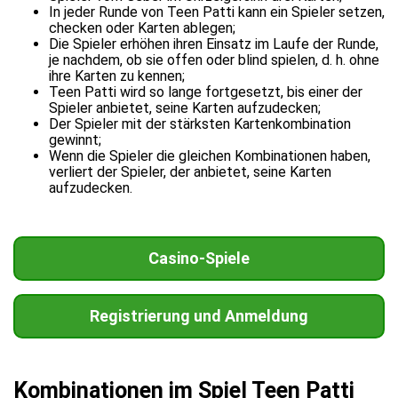
In jeder Runde von Teen Patti kann ein Spieler setzen,
checken oder Karten ablegen;
Die Spieler erhöhen ihren Einsatz im Laufe der Runde,
je nachdem, ob sie offen oder blind spielen, d. h. ohne
ihre Karten zu kennen;
Teen Patti wird so lange fortgesetzt, bis einer der
Spieler anbietet, seine Karten aufzudecken;
Der Spieler mit der stärksten Kartenkombination
gewinnt;
Wenn die Spieler die gleichen Kombinationen haben,
verliert der Spieler, der anbietet, seine Karten
aufzudecken.
Casino-Spiele
Registrierung und Anmeldung
Kombinationen im Spiel Teen Patti