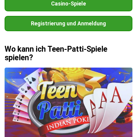
Casino-Spiele
Registrierung und Anmeldung
Wo kann ich Teen-Patti-Spiele
spielen?