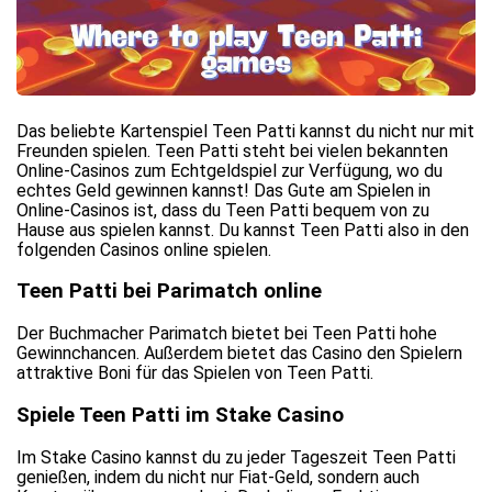
Das beliebte Kartenspiel Teen Patti kannst du nicht nur mit
Freunden spielen. Teen Patti steht bei vielen bekannten
Online-Casinos zum Echtgeldspiel zur Verfügung, wo du
echtes Geld gewinnen kannst! Das Gute am Spielen in
Online-Casinos ist, dass du Teen Patti bequem von zu
Hause aus spielen kannst. Du kannst Teen Patti also in den
folgenden Casinos online spielen.
Teen Patti bei Parimatch online
Der Buchmacher Parimatch bietet bei Teen Patti hohe
Gewinnchancen. Außerdem bietet das Casino den Spielern
attraktive Boni für das Spielen von Teen Patti.
Spiele Teen Patti im Stake Casino
Im Stake Casino kannst du zu jeder Tageszeit Teen Patti
genießen, indem du nicht nur Fiat-Geld, sondern auch