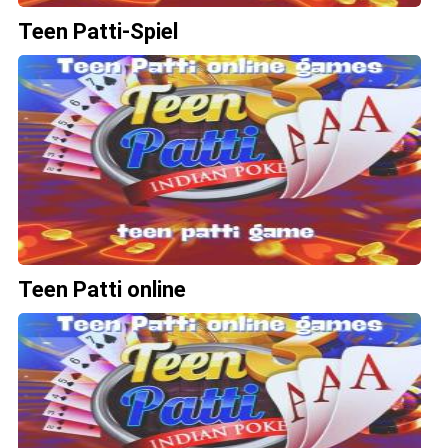
Teen Patti-Spiel
Teen Patti online