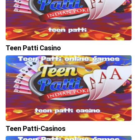
Teen Patti Casino
Teen Patti-Casinos