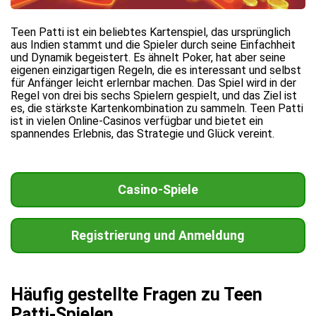
Teen Patti ist ein beliebtes Kartenspiel, das ursprünglich
aus Indien stammt und die Spieler durch seine Einfachheit
und Dynamik begeistert. Es ähnelt Poker, hat aber seine
eigenen einzigartigen Regeln, die es interessant und selbst
für Anfänger leicht erlernbar machen. Das Spiel wird in der
Regel von drei bis sechs Spielern gespielt, und das Ziel ist
es, die stärkste Kartenkombination zu sammeln. Teen Patti
ist in vielen Online-Casinos verfügbar und bietet ein
spannendes Erlebnis, das Strategie und Glück vereint.
Casino-Spiele
Registrierung und Anmeldung
Häufig gestellte Fragen zu Teen
Patti-Spielen