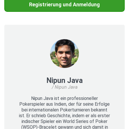
Registrierung und Anmeldung
Nipun Java
/ Nipun Java
Nipun Java ist ein professioneller
Pokerspieler aus Indien, der für seine Erfolge
bei internationalen Pokerturnieren bekannt
ist. Er schrieb Geschichte, indem er als erster
indischer Spieler ein World Series of Poker
(WSOP)-Bracelet gewann und sich damit in