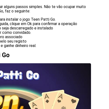
ir alguns passos simples. Não te vão ocupar muito
o, faz o seguinte:
ra instalar o jogo Teen Patti Go.
eguida, clique em Ok para confirmar a operação
o seja descarregado e instalado
ar como convidado.
ero associado
elo seu registo
e ganhe dinheiro real.
i Go