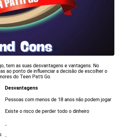
ogo, tem as suas desvantagens e vantagens. No
as ao ponto de influenciar a decisão de escolher o
nores do Teen Patti Go.
Desvantagens
Pessoas com menos de 18 anos não podem jogar
Existe o risco de perder todo o dinheiro
-
s
-