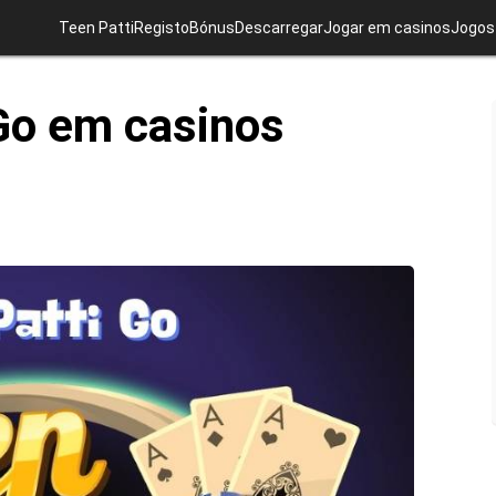
Teen Patti
Registo
Bónus
Descarregar
Jogar em casinos
Jogos
Go em casinos