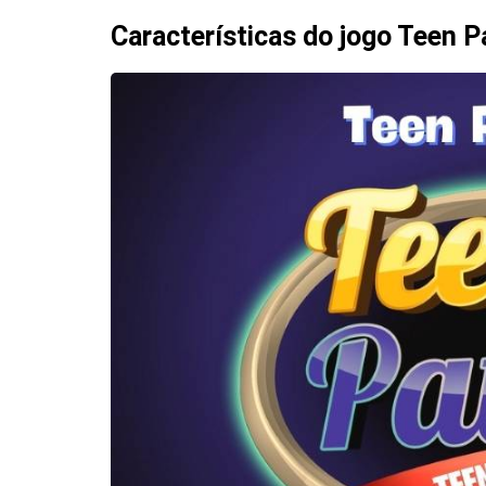
Características do jogo Teen P