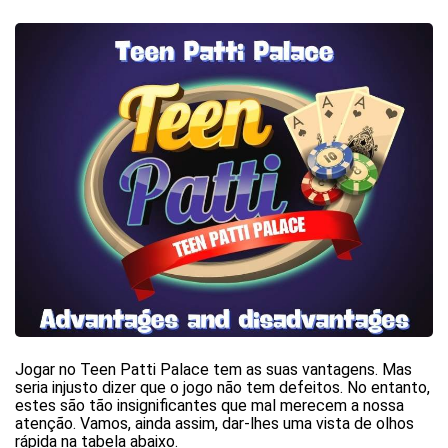
Jogar no Teen Patti Palace tem as suas vantagens. Mas
seria injusto dizer que o jogo não tem defeitos. No entanto,
estes são tão insignificantes que mal merecem a nossa
atenção. Vamos, ainda assim, dar-lhes uma vista de olhos
rápida na tabela abaixo.