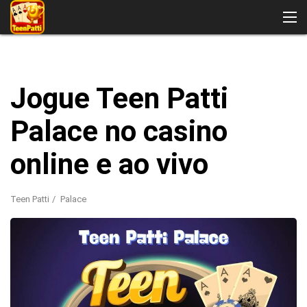
Teen Patti
Registo
Bónus
Jogue Teen Patti
Descarregar
Jogar em casinos
Vantagens e desvantagens do jogo Teen Patti
Palace no casino
Jogos Teen Patti
Palace
Estratégias
online e ao vivo
Características do jogo Teen Patti Palace
Regras
Avaliações
Como se joga o Teen Patti Palace online?
Por que deve jogar no Teen Patti Palace
Teen Patti
Palace