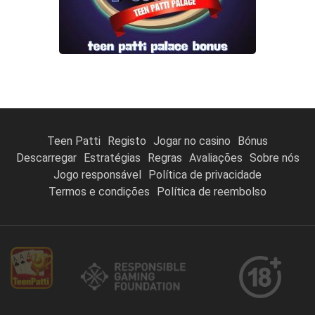
Teen Patti
Registo
Jogar no casino
Bónus
Descarregar
Estratégias
Regras
Avaliações
Sobre nós
Jogo responsável
Política de privacidade
Termos e condições
Política de reembolso