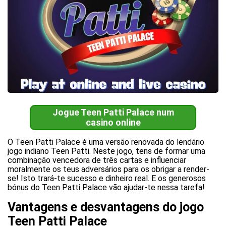
Jogue Teen Patti Palace num
casino online
O Teen Patti Palace é uma versão renovada do lendário
jogo indiano Teen Patti. Neste jogo, tens de formar uma
combinação vencedora de três cartas e influenciar
moralmente os teus adversários para os obrigar a render-
se! Isto trará-te sucesso e dinheiro real. E os generosos
bónus do Teen Patti Palace vão ajudar-te nessa tarefa!
Vantagens e desvantagens do jogo
Teen Patti Palace