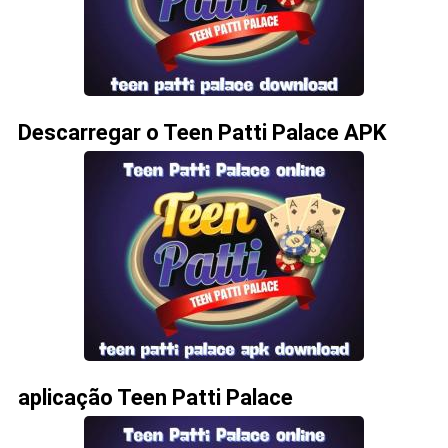
Descarregar o Teen Patti Palace APK
aplicação Teen Patti Palace