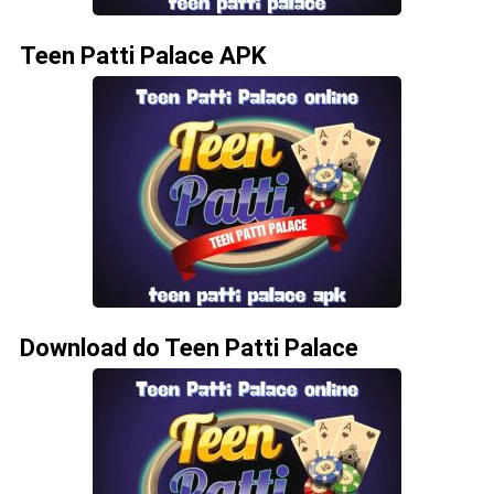
Teen Patti Palace APK
Download do Teen Patti Palace