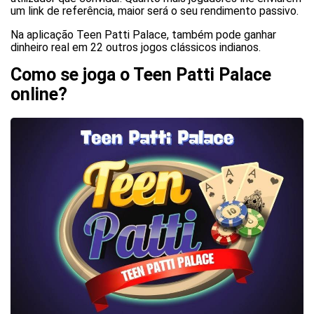
um link de referência, maior será o seu rendimento passivo.
Na aplicação Teen Patti Palace, também pode ganhar
dinheiro real em 22 outros jogos clássicos indianos.
Como se joga o Teen Patti Palace
online?