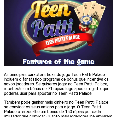
As principais características do jogo Teen Patti Palace
incluem o fantástico programa de bónus que incentiva os
novos jogadores. Se quiseres jogar no Teen Patti Palace,
receberás um bónus de 71 rúpias logo após o registo, que
poderás usar para apostar no Teen Patti Palace.
Também pode ganhar mais dinheiro no Teen Patti Palace
se convidar os seus amigos para o jogo. O Teen Patti
Palace oferece-lhe um bónus de 150 rúpias por cada
utilizador que convidar. Quanto mais jogadores lhe enviarem