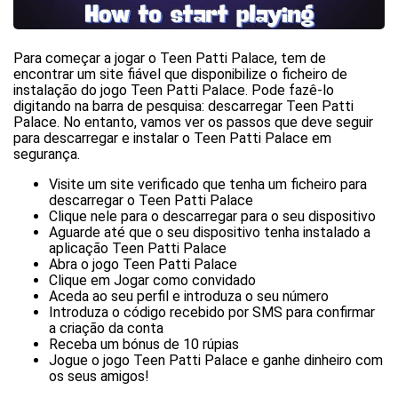
Para começar a jogar o Teen Patti Palace, tem de
encontrar um site fiável que disponibilize o ficheiro de
instalação do jogo Teen Patti Palace. Pode fazê-lo
digitando na barra de pesquisa: descarregar Teen Patti
Palace. No entanto, vamos ver os passos que deve seguir
para descarregar e instalar o Teen Patti Palace em
segurança.
Visite um site verificado que tenha um ficheiro para
descarregar o Teen Patti Palace
Clique nele para o descarregar para o seu dispositivo
Aguarde até que o seu dispositivo tenha instalado a
aplicação Teen Patti Palace
Abra o jogo Teen Patti Palace
Clique em Jogar como convidado
Aceda ao seu perfil e introduza o seu número
Introduza o código recebido por SMS para confirmar
a criação da conta
Receba um bónus de 10 rúpias
Jogue o jogo Teen Patti Palace e ganhe dinheiro com
os seus amigos!