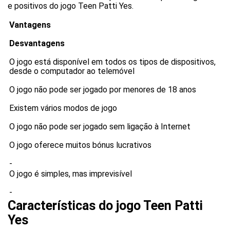
e positivos do jogo Teen Patti Yes.
Vantagens
Desvantagens
O jogo está disponível em todos os tipos de dispositivos,
desde o computador ao telemóvel
O jogo não pode ser jogado por menores de 18 anos
Existem vários modos de jogo
O jogo não pode ser jogado sem ligação à Internet
O jogo oferece muitos bónus lucrativos
-
O jogo é simples, mas imprevisível
-
Características do jogo Teen Patti
Yes