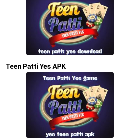
Teen Patti Yes APK