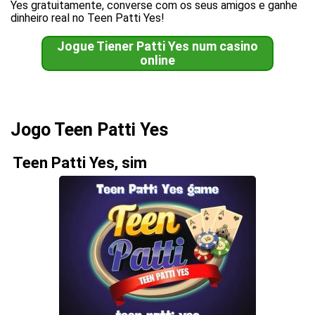
Yes gratuitamente, converse com os seus amigos e ganhe
dinheiro real no Teen Patti Yes!
Jogue Tiener Patti Yes num casino
online
Jogo Teen Patti Yes
Teen Patti Yes, sim