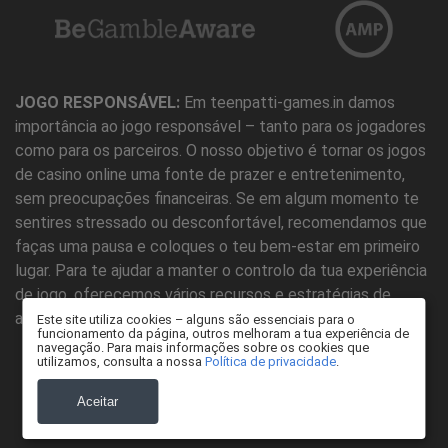
JOGO RESPONSÁVEL:
Em teenpatti-games.in damos
importância ao jogo responsável – tanto para os jogadores
como para os parceiros. O nosso objetivo é tornar os jogos
de casino online uma fonte de prazer e entretenimento,
sem preocupações financeiras. Se em algum momento te
sentires stressado ou desconfortável, recomendamos que
faças uma pausa e coloques o teu bem-estar em primeiro
lugar. Para te ajudar a manter o controlo da tua experiência
de jogo, oferecemos vários recursos e estratégias de
apoio.
Este site utiliza cookies – alguns são essenciais para o
funcionamento da página, outros melhoram a tua experiência de
navegação. Para mais informações sobre os cookies que
utilizamos, consulta a nossa
Política de privacidade
.
Aceitar
Email:
info@teenpatti-games.in
©
teenpatti-games.in