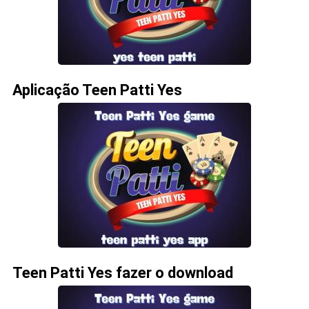
Aplicação Teen Patti Yes
Teen Patti Yes fazer o download