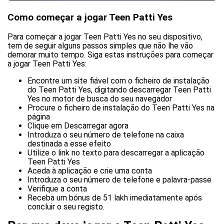
Como começar a jogar Teen Patti Yes
Para começar a jogar Teen Patti Yes no seu dispositivo,
tem de seguir alguns passos simples que não lhe vão
demorar muito tempo. Siga estas instruções para começar
a jogar Teen Patti Yes:
Encontre um site fiável com o ficheiro de instalação
do Teen Patti Yes, digitando descarregar Teen Patti
Yes no motor de busca do seu navegador
Procure o ficheiro de instalação do Teen Patti Yes na
página
Clique em Descarregar agora
Introduza o seu número de telefone na caixa
destinada a esse efeito
Utilize o link no texto para descarregar a aplicação
Teen Patti Yes
Aceda à aplicação e crie uma conta
Introduza o seu número de telefone e palavra-passe
Verifique a conta
Receba um bónus de 51 lakh imediatamente após
concluir o seu registo.