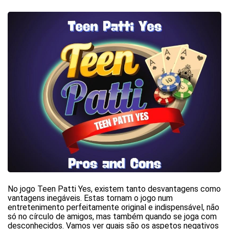
No jogo Teen Patti Yes, existem tanto desvantagens como
vantagens inegáveis. Estas tornam o jogo num
entretenimento perfeitamente original e indispensável, não
só no círculo de amigos, mas também quando se joga com
desconhecidos. Vamos ver quais são os aspetos negativos