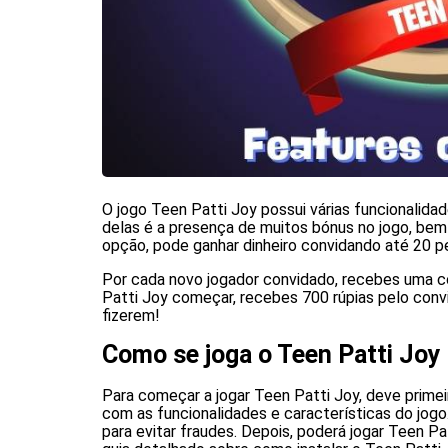
O jogo Teen Patti Joy possui várias funcionalid
delas é a presença de muitos bónus no jogo, be
opção, pode ganhar dinheiro convidando até 20 p
Por cada novo jogador convidado, recebes uma c
Patti Joy começar, recebes 700 rúpias pelo conv
fizerem!
Como se joga o Teen Patti Joy 
Para começar a jogar Teen Patti Joy, deve primeir
com as funcionalidades e características do jogo
para evitar fraudes. Depois, poderá jogar Teen Pa