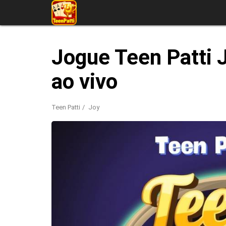
Jogue Teen Patti J
ao vivo
Teen Patti
Joy