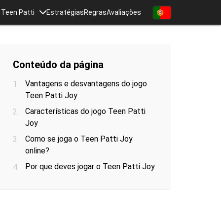
 Teen Patti
Estratégias
Regras
Avaliações
Conteúdo da página
Vantagens e desvantagens do jogo
Teen Patti Joy
Características do jogo Teen Patti
Joy
Como se joga o Teen Patti Joy
online?
Por que deves jogar o Teen Patti Joy