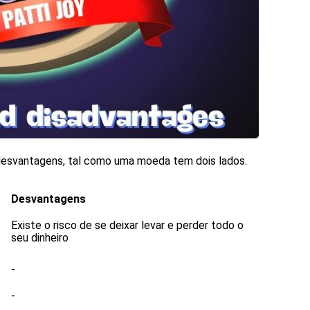
desvantagens, tal como uma moeda tem dois lados.
Desvantagens
Existe o risco de se deixar levar e perder todo o
seu dinheiro
-
-