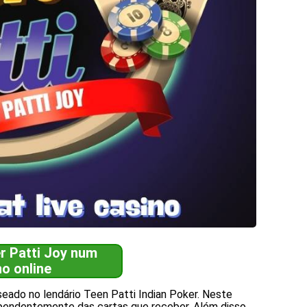
r Patti Joy num
no online
seado no lendário Teen Patti Indian Poker. Neste
dependentemente das cartas que receber. Além disso,