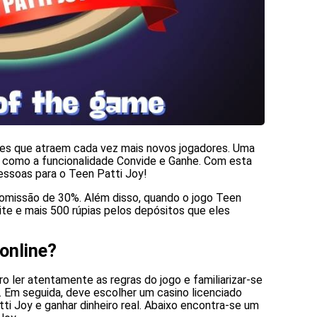
ades que atraem cada vez mais novos jogadores. Uma
m como a funcionalidade Convide e Ganhe. Com esta
essoas para o Teen Patti Joy!
omissão de 30%. Além disso, quando o jogo Teen
ite e mais 500 rúpias pelos depósitos que eles
online?
o ler atentamente as regras do jogo e familiarizar-se
. Em seguida, deve escolher um casino licenciado
tti Joy e ganhar dinheiro real. Abaixo encontra-se um