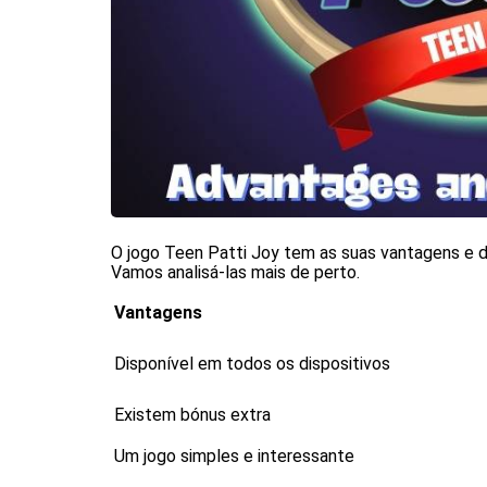
O jogo Teen Patti Joy tem as suas vantagens e 
Vamos analisá-las mais de perto.
Vantagens
Disponível em todos os dispositivos
Existem bónus extra
Um jogo simples e interessante