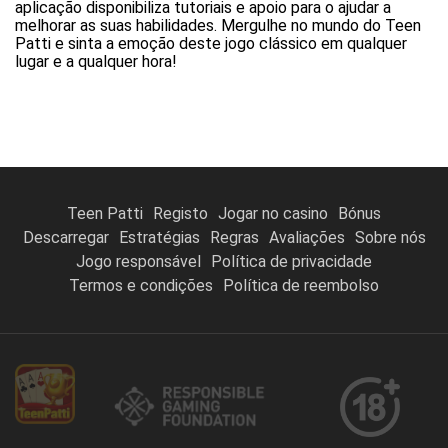
aplicação disponibiliza tutoriais e apoio para o ajudar a
melhorar as suas habilidades. Mergulhe no mundo do Teen
Patti e sinta a emoção deste jogo clássico em qualquer
lugar e a qualquer hora!
Teen Patti
Registo
Jogar no casino
Bónus
Descarregar
Estratégias
Regras
Avaliações
Sobre nós
Jogo responsável
Política de privacidade
Termos e condições
Política de reembolso