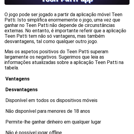
O jogo pode ser jogado a partir da aplicação móvel Teen
Patti. Isto simplifica enormemente o jogo, uma vez que
ganhar no Teen Patti não depende de circunstâncias
externas. No entanto, é importante referir que a aplicação
Teen Patti tem não só vantagens, mas também
desvantagens, tal como qualquer outro jogo.
Mas os aspetos positivos do Teen Patti superam
largamente os negativos. Sugerimos que leia as
informações atualizadas sobre a aplicação Teen Patti na
tabela.
Vantagens
Desvantagens
Disponível em todos os dispositivos móveis
Não disponível para menores de 18 anos
Permite-lhe ganhar dinheiro em qualquer lugar
Não é possível jogar offline