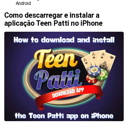
Android.
Como descarregar e instalar a
aplicação Teen Patti no iPhone