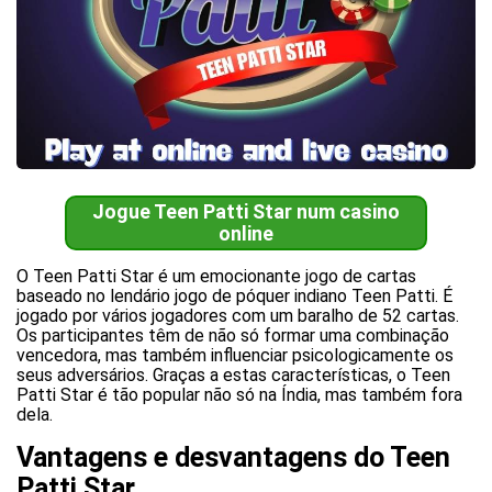
Jogue Teen Patti Star num casino
online
O Teen Patti Star é um emocionante jogo de cartas
baseado no lendário jogo de póquer indiano Teen Patti. É
jogado por vários jogadores com um baralho de 52 cartas.
Os participantes têm de não só formar uma combinação
vencedora, mas também influenciar psicologicamente os
seus adversários. Graças a estas características, o Teen
Patti Star é tão popular não só na Índia, mas também fora
dela.
Vantagens e desvantagens do Teen
Patti Star