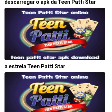
descarregar o apk da Teen Patti Star
a estrela Teen Patti Star