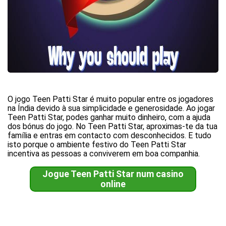
O jogo Teen Patti Star é muito popular entre os jogadores
na Índia devido à sua simplicidade e generosidade. Ao jogar
Teen Patti Star, podes ganhar muito dinheiro, com a ajuda
dos bónus do jogo. No Teen Patti Star, aproximas-te da tua
família e entras em contacto com desconhecidos. E tudo
isto porque o ambiente festivo do Teen Patti Star
incentiva as pessoas a conviverem em boa companhia.
Jogue Teen Patti Star num casino
online