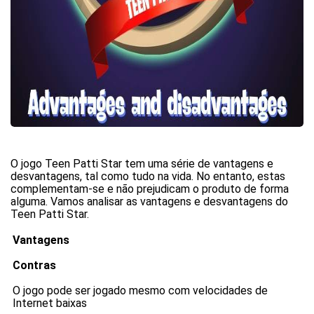
O jogo Teen Patti Star tem uma série de vantagens e
desvantagens, tal como tudo na vida. No entanto, estas
complementam-se e não prejudicam o produto de forma
alguma. Vamos analisar as vantagens e desvantagens do
Teen Patti Star.
Vantagens
Contras
O jogo pode ser jogado mesmo com velocidades de
Internet baixas