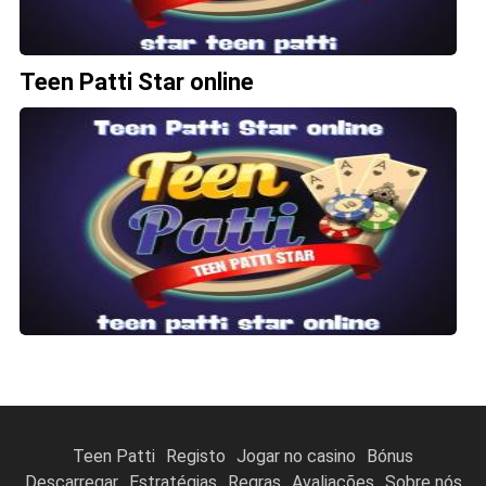
Teen Patti Star online
Teen Patti
Registo
Jogar no casino
Bónus
Descarregar
Estratégias
Regras
Avaliações
Sobre nós