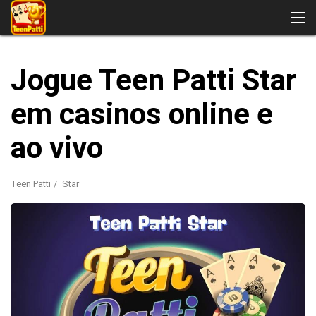
Teen Patti
Jogue Teen Patti Star
Registo
Bónus
Descarregar
em casinos online e
Jogar em casinos
Jogos Teen Patti
ao vivo
Estratégias
Regras
Avaliações
Teen Patti
Star