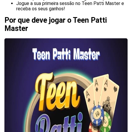
Jogue a sua primeira sessão no Teen Patti Master e
receba os seus ganhos!
Por que deve jogar o Teen Patti
Master