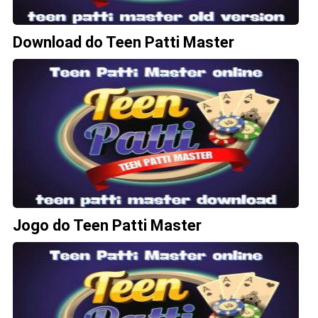
Download do Teen Patti Master
Jogo do Teen Patti Master