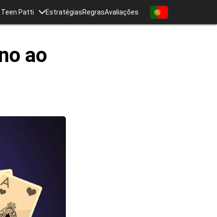
 Teen Patti
Estratégias
Regras
Avaliações
no ao