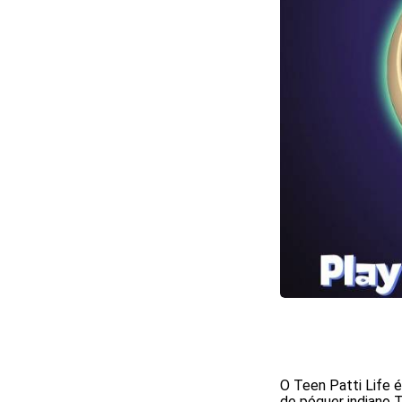
O Teen Patti Life 
de póquer indiano T