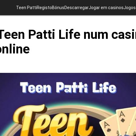
Teen Patti
Registo
Bónus
Descarregar
Jogar em casinos
Jogos
Teen Patti Life num casi
online