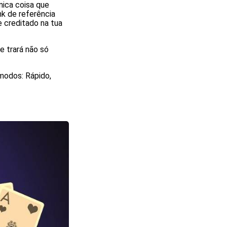
nica coisa que
nk de referência
e creditado na tua
e trará não só
 modos: Rápido,