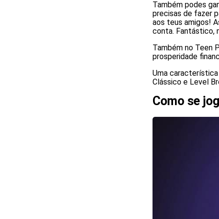
Também podes ganha
precisas de fazer p
aos teus amigos! A
conta. Fantástico, 
Também no Teen Patt
prosperidade finan
Uma característica 
Clássico e Level Br
Como se joga