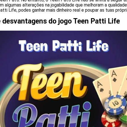
m algumas alterações na jogabilidade que melhoram a qualidade
tti Life, podes ganhar mais dinheiro real e poupar as tuas própr
 desvantagens do jogo Teen Patti Life