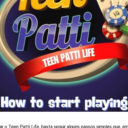
r o Teen Patti Life, basta seguir alguns passos simples que, em