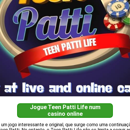
Jogue Teen Patti Life num
casino online
é um jogo interessante e original, que surge como uma continuaç
een Patti. No entanto, o Teen Patti Life não se limita a seguir a