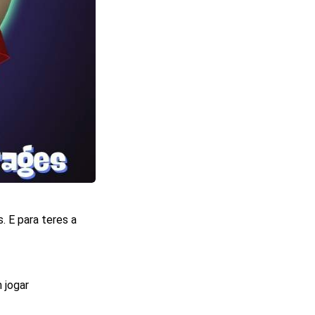
 E para teres a
 jogar