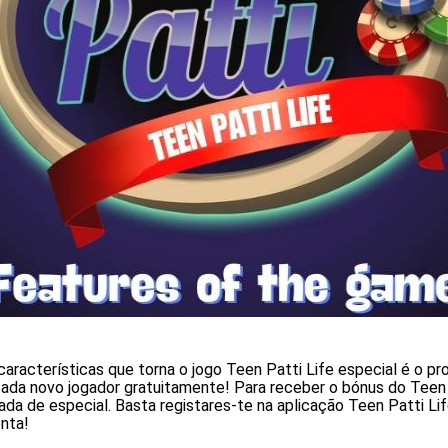
características que torna o jogo Teen Patti Life especial é o p
da novo jogador gratuitamente! Para receber o bónus do Teen P
ada de especial. Basta registares-te na aplicação Teen Patti Lif
onta!