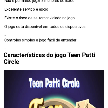
Não é permitido jogar a menores de idade
Excelente serviço e apoio
Existe o risco de se tornar viciado no jogo
O jogo está disponível em todos os dispositivos
-
Controles simples e jogo fácil de entender
-
Características do jogo Teen Patti
Circle