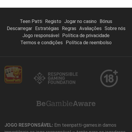
Teen Patti
Registo
Jogar no casino
Bónus
Descarregar
Estratégias
Regras
Avaliações
Sobre nós
Jogo responsável
Política de privacidade
Termos e condições
Política de reembolso
JOGO RESPONSÁVEL:
Em teenpatti-games.in damos