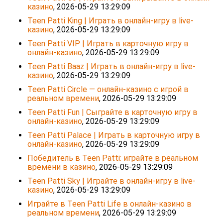
казино
, 2026-05-29 13:29:09
Teen Patti King | Играть в онлайн-игру в live-
казино
, 2026-05-29 13:29:09
Teen Patti VIP | Играть в карточную игру в
онлайн-казино
, 2026-05-29 13:29:09
Teen Patti Baaz | Играть в онлайн-игру в live-
казино
, 2026-05-29 13:29:09
Teen Patti Circle — онлайн-казино с игрой в
реальном времени
, 2026-05-29 13:29:09
Teen Patti Fun | Сыграйте в карточную игру в
онлайн-казино
, 2026-05-29 13:29:09
Teen Patti Palace | Играть в карточную игру в
онлайн-казино
, 2026-05-29 13:29:09
Победитель в Teen Patti: играйте в реальном
времени в казино
, 2026-05-29 13:29:09
Teen Patti Sky | Играйте в онлайн-игру в live-
казино
, 2026-05-29 13:29:09
Играйте в Teen Patti Life в онлайн-казино в
реальном времени
, 2026-05-29 13:29:09