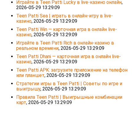
Играйте в Teen Patti Lucky в live-казино онлайн
,
2026-05-29 13:29:09
Teen Patti Sea | играть в онлайн-игру в live-
казино
, 2026-05-29 13:29:09
Teen Patti Win — карточная игра в онлайн live-
казино
, 2026-05-29 13:29:09
Играйте в Teen Patti Rich в онлайн-казино в
реальном времени
, 2026-05-29 13:29:09
Teen Patti Dhani — карточная игра в онлайн live-
казино
, 2026-05-29 13:29:09
Teen Patti APK: загрузите приложение на телефон
или планшет
, 2026-05-29 13:29:09
Стратегии игры в Teen Patti | Советы по игре и
выигрышу
, 2026-05-29 13:29:09
Правила Teen Patti | Выигрышные комбинации
карт
, 2026-05-29 13:29:09