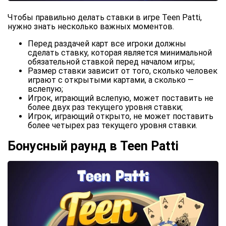
Чтобы правильно делать ставки в игре Teen Patti,
нужно знать несколько важных моментов.
Перед раздачей карт все игроки должны
сделать ставку, которая является минимальной
обязательной ставкой перед началом игры;
Размер ставки зависит от того, сколько человек
играют с открытыми картами, а сколько —
вслепую;
Игрок, играющий вслепую, может поставить не
более двух раз текущего уровня ставки;
Игрок, играющий открыто, не может поставить
более четырех раз текущего уровня ставки.
Бонусный раунд в Teen Patti