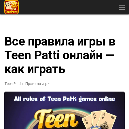
Teen Patti
Регистрация
Бонусы
Все правила игры в
Скачать
Играть в казино
Перетасовка и раздача карт в игре Teen
Teen Patti онлайн —
Игры Teen Patti
Patti
Стратегии
как играть
Порядок в игре Teen Patti онлайн
Правила
Отзывы
Игра в Teen Patti вслепую
Правила ставок в игре Teen Patti
Teen Patti
Правила игры
Бонусный раунд в Teen Patti
Условия победы в игре Teen Patti
Как играть в Teen Patti по правилам
Комбинации в игре Teen Patti