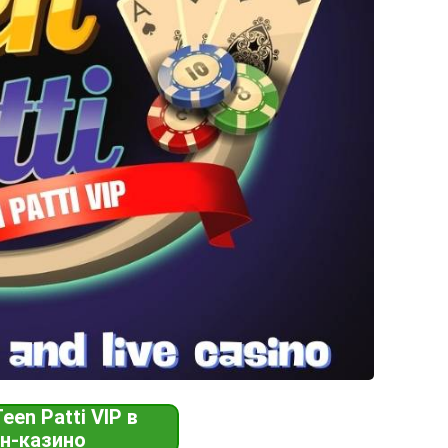
een Patti VIP в
н-казино