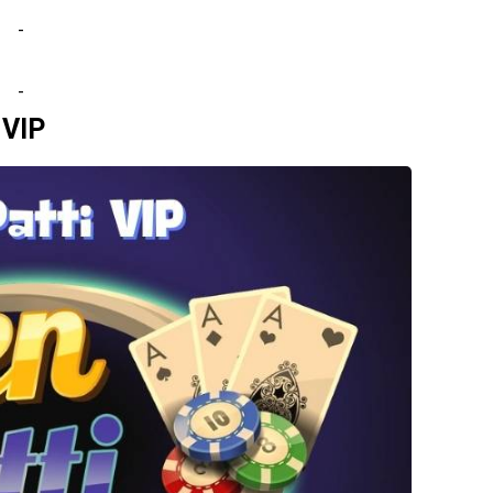
-
-
 VIP