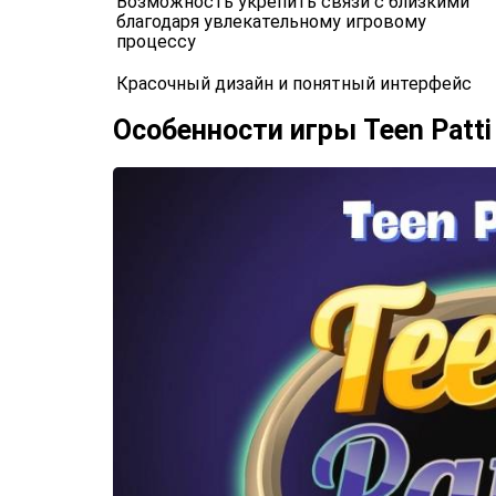
Возможность укрепить связи с близкими
благодаря увлекательному игровому
процессу
Красочный дизайн и понятный интерфейс
Особенности игры Teen Patti