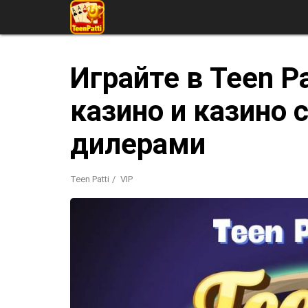
Играйте в Teen Pa
казино и казино
дилерами
Teen Patti
VIP