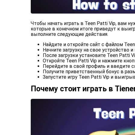
Чтобы начать играть в Teen Patti Vip, вам 
которые в конечном итоге приведут к выигры
выполните следующие действия.
Найдите и откройте сайт с файлом Teen 
Начните загрузку на свое устройство и
После загрузки установите Teen Patti V
Откройте Teen Patti Vip и нажмите кноп
Перейдите в свой профиль и введите 
Получите приветственный бонус в разм
Запустите игру Teen Patti Vip и выигры
Почему стоит играть в Tiener