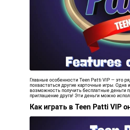
Главные особенности Teen Patti VIP — это 
похвастаться другие карточные игры. Одна и
возможность получить бесплатные деньги при
приглашение друга! Эти деньги можно исполь
Как играть в Teen Patti VIP 