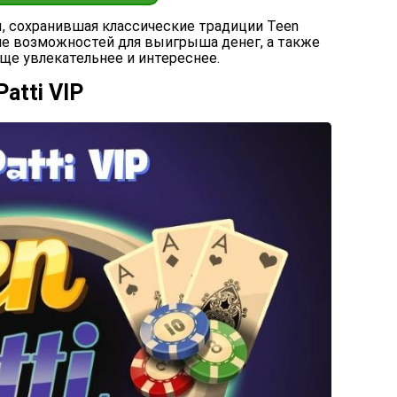
ры, сохранившая классические традиции Teen
льше возможностей для выигрыша денег, а также
ще увлекательнее и интереснее.
atti VIP