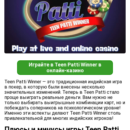
Играйте в Teen Patti Winner в
онлайн-казино
Teen Patti Winner — это традиционная индийская игра
в покер, в которую были внесены несколько
значительных изменений. Теперь в Teen Patti стало
проще выиграть реальные деньги. Вам нужно не
только выбирать выигрышные комбинации карт, но и
побеждать соперников на психологическом уровне!
Именно эти аспекты делают Teen Patti Winner столь
привлекательной для многих индийских игроков!
Плюсы и минусы игры Teen Patti