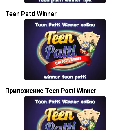
Teen Patti Winner
Приложение Teen Patti Winner