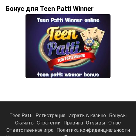
Бонус для Teen Patti Winner
Teen Patti
Регистрация
Играть в казино
Бонусы
Скачать
Стратегии
Правила
Отзывы
О нас
Ответственная игра
Политика конфиденциальности