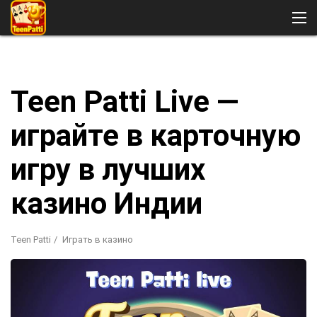
Teen Patti
Регистрация
Бонусы
Teen Patti Live —
Скачать
Играть в казино
Поставить на кон Teen Patti
играйте в карточную
Игры Teen Patti
Parimatch: играйте в игры Тинер Патти
Стратегии
игру в лучших
Правила
Играйте в Tiener Patti на 1win
Отзывы
Играйте в игры Teen Patti на Yolo247
казино Индии
WinMatch: играйте в Teen Patti онлайн
Играйте в Tiener Patti на 10CRIC
Teen Patti
Играть в казино