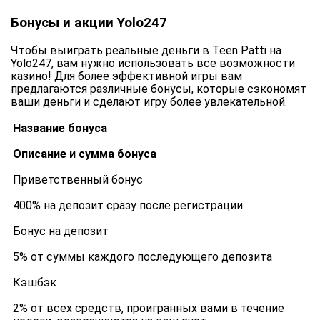
Бонусы и акции Yolo247
Чтобы выиграть реальные деньги в Teen Patti на
Yolo247, вам нужно использовать все возможности
казино! Для более эффективной игры вам
предлагаются различные бонусы, которые сэкономят
ваши деньги и сделают игру более увлекательной.
Название бонуса
Описание и сумма бонуса
Приветственный бонус
400% на депозит сразу после регистрации
Бонус на депозит
5% от суммы каждого последующего депозита
Кэшбэк
2% от всех средств, проигранных вами в течение