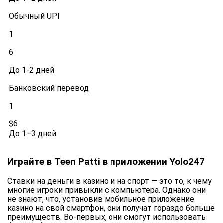
Обычный UPI
1
6
До 1-2 дней
Банковский перевод
1
$6
До 1–3 дней
Играйте в Teen Patti в приложении Yolo247
Ставки на деньги в казино и на спорт — это то, к чему
многие игроки привыкли с компьютера. Однако они
не знают, что, установив мобильное приложение
казино на свой смартфон, они получат гораздо больше
преимуществ. Во-первых, они смогут использовать