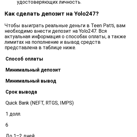
удостоверяющих личность.
Как сделать депозит на Yolo247?
Чтобы выиграть реальные деньги в Teen Patti, вам
необходимо внести депозит на Yolo247. Вся
актуальная информация о способах оплаты, а также
лимитах на пополнение и вывод средств
представлена в таблице ниже.
Способ оплаты
Минимальный депозит
Минимальный вывод
Срок вывода
Quick Bank (NEFT, RTGS, IMPS)
1 долл.
6
До 1–2 дней