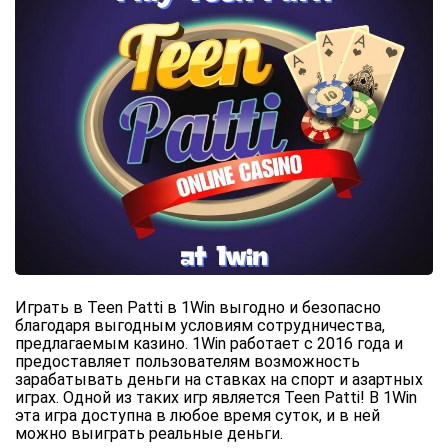
Играть в Teen Patti в 1Win выгодно и безопасно
благодаря выгодным условиям сотрудничества,
предлагаемым казино. 1Win работает с 2016 года и
предоставляет пользователям возможность
зарабатывать деньги на ставках на спорт и азартных
играх. Одной из таких игр является Teen Patti! В 1Win
эта игра доступна в любое время суток, и в ней
можно выиграть реальные деньги.