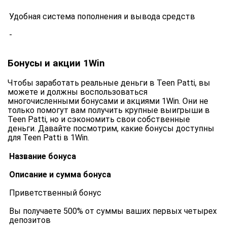
Удобная система пополнения и вывода средств
-
Бонусы и акции 1Win
Чтобы заработать реальные деньги в Teen Patti, вы
можете и должны воспользоваться
многочисленными бонусами и акциями 1Win. Они не
только помогут вам получить крупные выигрыши в
Teen Patti, но и сэкономить свои собственные
деньги. Давайте посмотрим, какие бонусы доступны
для Teen Patti в 1Win.
Название бонуса
Описание и сумма бонуса
Приветственный бонус
Вы получаете 500% от суммы ваших первых четырех
депозитов