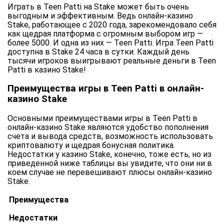
Играть в Teen Patti на Stake может быть очень
выгодным и эффективным. Ведь онлайн-казино
Stake, работающее с 2020 года, зарекомендовало себя
как щедрая платформа с огромным выбором игр —
более 5000. И одна из них — Teen Patti. Игра Teen Patti
доступна в Stake 24 часа в сутки. Каждый день
тысячи игроков выигрывают реальные деньги в Teen
Patti в казино Stake!
Преимущества игры в Teen Patti в онлайн-
казино Stake
Основными преимуществами игры в Teen Patti в
онлайн-казино Stake являются удобство пополнения
счета и вывода средств, возможность использовать
криптовалюту и щедрая бонусная политика.
Недостатки у казино Stake, конечно, тоже есть, но из
приведенной ниже таблицы вы увидите, что они ни в
коем случае не перевешивают плюсы онлайн-казино
Stake.
Преимущества
Недостатки