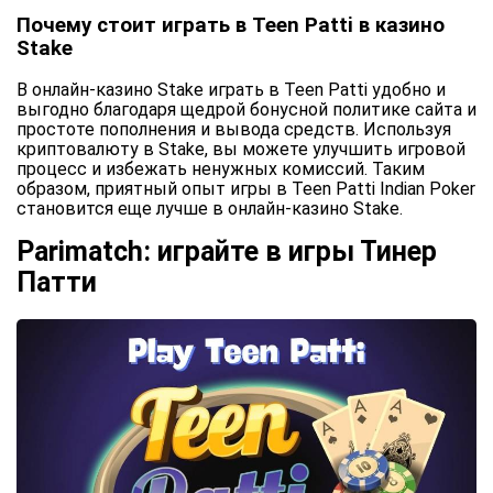
Почему стоит играть в Teen Patti в казино
Stake
В онлайн-казино Stake играть в Teen Patti удобно и
выгодно благодаря щедрой бонусной политике сайта и
простоте пополнения и вывода средств. Используя
криптовалюту в Stake, вы можете улучшить игровой
процесс и избежать ненужных комиссий. Таким
образом, приятный опыт игры в Teen Patti Indian Poker
становится еще лучше в онлайн-казино Stake.
Parimatch: играйте в игры Тинер
Патти