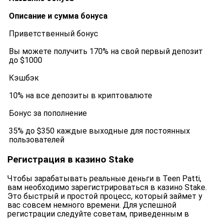
Описание и сумма бонуса
Приветственный бонус
Вы можете получить 170% на свой первый депозит
до $1000
Кэшбэк
10% на все депозиты в криптовалюте
Бонус за пополнение
35% до $350 каждые выходные для постоянных
пользователей
Регистрация в казино Stake
Чтобы зарабатывать реальные деньги в Teen Patti,
вам необходимо зарегистрироваться в казино Stake.
Это быстрый и простой процесс, который займет у
вас совсем немного времени. Для успешной
регистрации следуйте советам, приведенным в