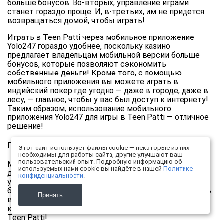
больше бонусов. Во-вторых, управление играми
станет гораздо проще. И, в-третьих, им не придется
возвращаться домой, чтобы играть!
Играть в Teen Patti через мобильное приложение
Yolo247 гораздо удобнее, поскольку казино
предлагает владельцам мобильной версии больше
бонусов, которые позволяют сэкономить
собственные деньги! Кроме того, с помощью
мобильного приложения вы можете играть в
индийский покер где угодно — даже в городе, даже в
лесу, — главное, чтобы у вас был доступ к интернету!
Таким образом, использование мобильного
приложения Yolo247 для игры в Teen Patti — отличное
решение!
Почему стоит играть в Teen Patti на Yolo247
Этот сайт использует файлы cookie — некоторые из них
необходимы для работы сайта, другие улучшают ваш
пользовательский опыт. Подробную информацию об
Мы рассмотрели все преимущества казино Yolo247
используемых нами cookie вы найдёте в нашей
Политике
для игры в Teen Patti. Эта платформа действительно
конфиденциальности
.
удивляет своими преимуществами, дает много
бонусов и значительно снижает риск игрока потерять
Принять
все. Поэтому все больше игроков выбирают онлайн-
казино Yolo247, чтобы выиграть реальные деньги в
Teen Patti!