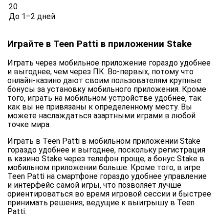
20
До 1–2 дней
Играйте в Teen Patti в приложении Stake
Играть через мобильное приложение гораздо удобнее
и выгоднее, чем через ПК. Во-первых, потому что
онлайн-казино дают своим пользователям крупные
бонусы за установку мобильного приложения. Кроме
того, играть на мобильном устройстве удобнее, так
как вы не привязаны к определенному месту. Вы
можете наслаждаться азартными играми в любой
точке мира.
Играть в Teen Patti в мобильном приложении Stake
гораздо удобнее и выгоднее, поскольку регистрация
в казино Stake через телефон проще, а бонус Stake в
мобильном приложении больше. Кроме того, в игре
Teen Patti на смартфоне гораздо удобнее управление
и интерфейс самой игры, что позволяет лучше
ориентироваться во время игровой сессии и быстрее
принимать решения, ведущие к выигрышу в Teen
Patti.