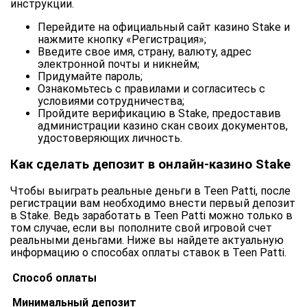
инструкции.
Перейдите на официальный сайт казино Stake и
нажмите кнопку «Регистрация»;
Введите свое имя, страну, валюту, адрес
электронной почты и никнейм;
Придумайте пароль;
Ознакомьтесь с правилами и согласитесь с
условиями сотрудничества;
Пройдите верификацию в Stake, предоставив
администрации казино скан своих документов,
удостоверяющих личность.
Как сделать депозит в онлайн-казино Stake
Чтобы выиграть реальные деньги в Teen Patti, после
регистрации вам необходимо внести первый депозит
в Stake. Ведь заработать в Teen Patti можно только в
том случае, если вы пополните свой игровой счет
реальными деньгами. Ниже вы найдете актуальную
информацию о способах оплаты ставок в Teen Patti.
Способ оплаты
Минимальный депозит