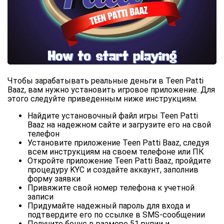
Чтобы зарабатывать реальные деньги в Teen Patti
Baaz, вам нужно установить игровое приложение. Для
этого следуйте приведенным ниже инструкциям.
Найдите установочный файл игры Teen Patti
Baaz на надежном сайте и загрузите его на свой
телефон
Установите приложение Teen Patti Baaz, следуя
всем инструкциям на своем телефоне или ПК
Откройте приложение Teen Patti Baaz, пройдите
процедуру KYC и создайте аккаунт, заполнив
форму заявки
Привяжите свой номер телефона к учетной
записи
Придумайте надежный пароль для входа и
подтвердите его по ссылке в SMS-сообщении
Получите бонус в размере 51 рупии и