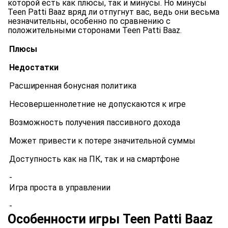
которой есть как плюсы, так и минусы. Но минусы
Teen Patti Baaz вряд ли отпугнут вас, ведь они весьма
незначительны, особенно по сравнению с
положительными сторонами Teen Patti Baaz.
Плюсы
Недостатки
Расширенная бонусная политика
Несовершеннолетние не допускаются к игре
Возможность получения пассивного дохода
Может привести к потере значительной суммы
Доступность как на ПК, так и на смартфоне
-
Игра проста в управлении
-
Особенности игры Teen Patti Baaz