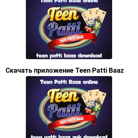
Скачать приложение Teen Patti Baaz