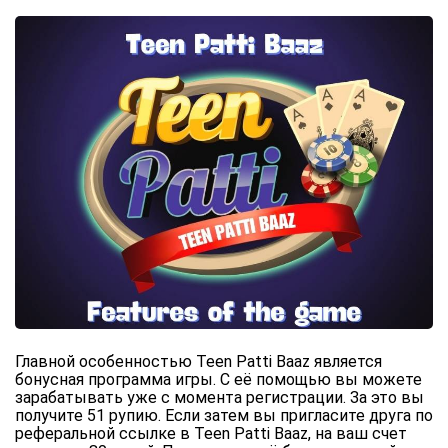
Главной особенностью Teen Patti Baaz является
бонусная программа игры. С её помощью вы можете
зарабатывать уже с момента регистрации. За это вы
получите 51 рупию. Если затем вы пригласите друга по
реферальной ссылке в Teen Patti Baaz, на ваш счет