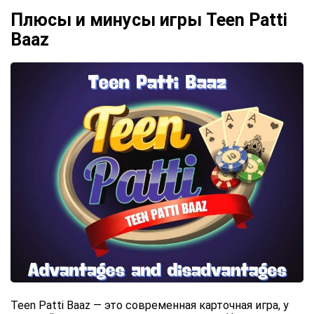
Плюсы и минусы игры Teen Patti
Baaz
Teen Patti Baaz — это современная карточная игра, у