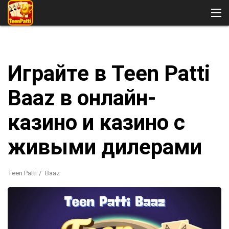
Teen Patti
Регистрация
Бонусы
Играйте в Teen Patti
Скачать
Играть в казино
Плюсы и минусы игры Teen Patti Baaz
Baaz в онлайн-
Игры Teen Patti
Особенности игры Teen Patti Baaz
Стратегии
казино и казино с
Правила
Как играть в Teen Patti Baaz онлайн?
Отзывы
Почему стоит сыграть в Teen Patti Baaz
живыми дилерами
Teen Patti
Baaz