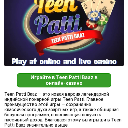
Играйте в Teen Patti Baaz в
онлайн-казино
Teen Patti Baaz — это новая версия легендарной
индийской покерной игры Teen Patti. Главное
преимущество этой игры — сохранение
классического духа азартных игр, а также обширная
бонусная программа, позволяющая получать
пассивный доход. Благодаря этому выигрыши в Teen
Patti Baaz значительно выше.