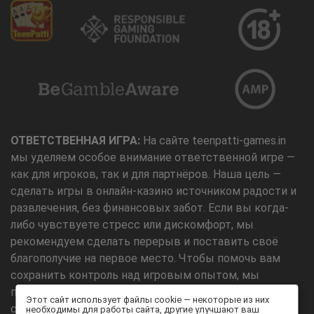
ОТВЕТСТВЕННАЯ ИГРА:
На сайте teenpatti-games.in
мы уделяем особое внимание ответственной игре —
как для игроков, так и для партнёров. Наша цель —
сделать игры в онлайн-казино источником радости и
развлечения, без финансовых забот. Если вы когда-
либо чувствуете стресс или дискомфорт, мы
рекомендуем сделать перерыв и поставить своё
благополучие на первое место. Чтобы помочь вам
сохранить контроль над игровым опытом, мы
предлагаем различные вспомогательные ресурсы и
Этот сайт использует файлы cookie — некоторые из них
стратегии.
необходимы для работы сайта, другие улучшают ваш