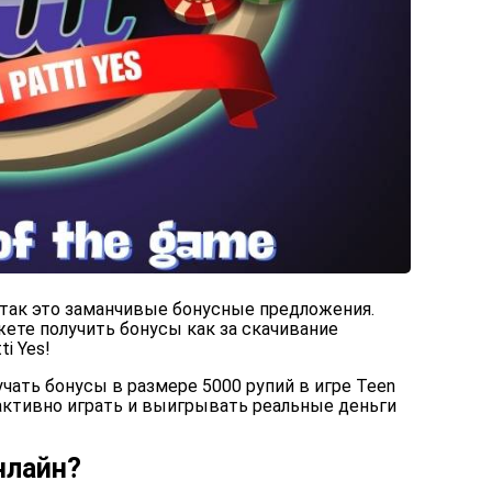
, так это заманчивые бонусные предложения.
жете получить бонусы как за скачивание
i Yes!
ать бонусы в размере 5000 рупий в игре Teen
о активно играть и выигрывать реальные деньги
онлайн?