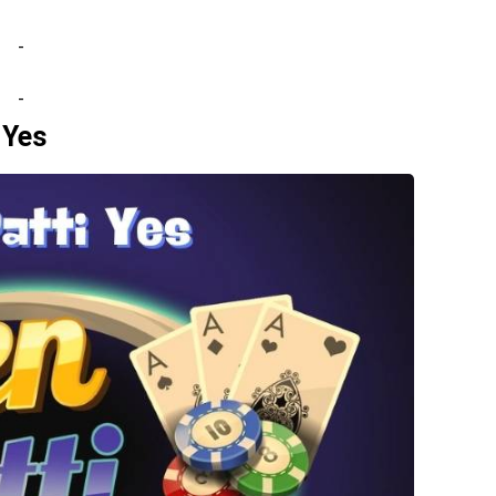
-
-
 Yes