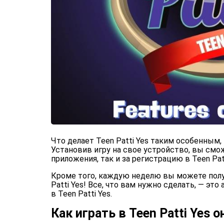
Что делает Teen Patti Yes таким особенным
Установив игру на свое устройство, вы смо
приложения, так и за регистрацию в Teen Patt
Кроме того, каждую неделю вы можете получ
Patti Yes! Все, что вам нужно сделать, — эт
в Teen Patti Yes.
Как играть в Teen Patti Yes 