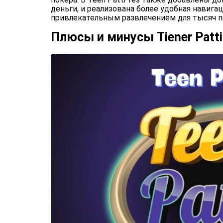
деньги, и реализована более удобная навигаци
привлекательным развлечением для тысяч п
Плюсы и минусы Tiener Patti