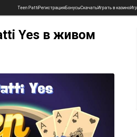
Teen Patti
Регистрация
Бонусы
Скачать
Играть в казино
Игр
atti Yes в живом