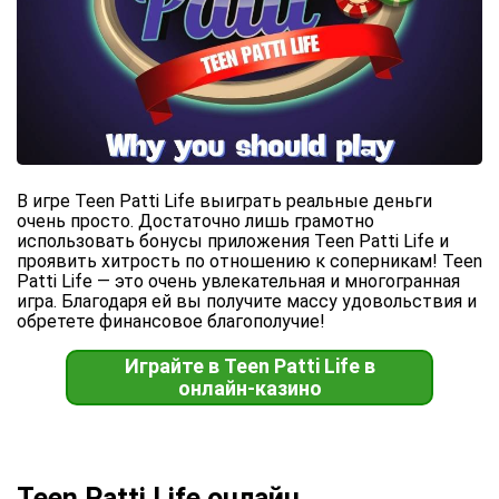
В игре Teen Patti Life выиграть реальные деньги
очень просто. Достаточно лишь грамотно
использовать бонусы приложения Teen Patti Life и
проявить хитрость по отношению к соперникам! Teen
Patti Life — это очень увлекательная и многогранная
игра. Благодаря ей вы получите массу удовольствия и
обретете финансовое благополучие!
Играйте в Teen Patti Life в
онлайн-казино
Teen Patti Life онлайн