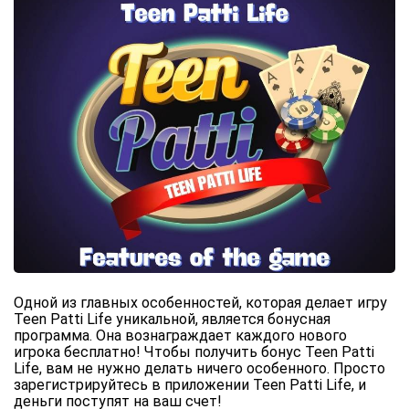
Одной из главных особенностей, которая делает игру
Teen Patti Life уникальной, является бонусная
программа. Она вознаграждает каждого нового
игрока бесплатно! Чтобы получить бонус Teen Patti
Life, вам не нужно делать ничего особенного. Просто
зарегистрируйтесь в приложении Teen Patti Life, и
деньги поступят на ваш счет!