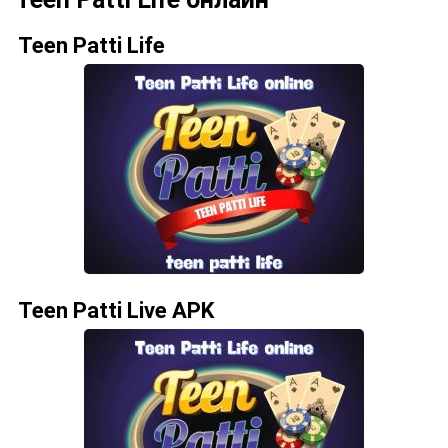
Teen Patti Life
Teen Patti Live APK