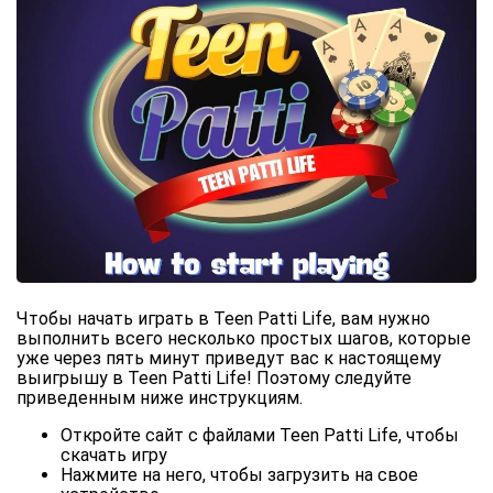
Чтобы начать играть в Teen Patti Life, вам нужно
выполнить всего несколько простых шагов, которые
уже через пять минут приведут вас к настоящему
выигрышу в Teen Patti Life! Поэтому следуйте
приведенным ниже инструкциям.
Откройте сайт с файлами Teen Patti Life, чтобы
скачать игру
Нажмите на него, чтобы загрузить на свое