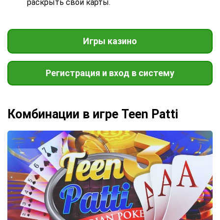
раскрыть свои карты.
Игры казино
Регистрация и вход в систему
Комбинации в игре Teen Patti