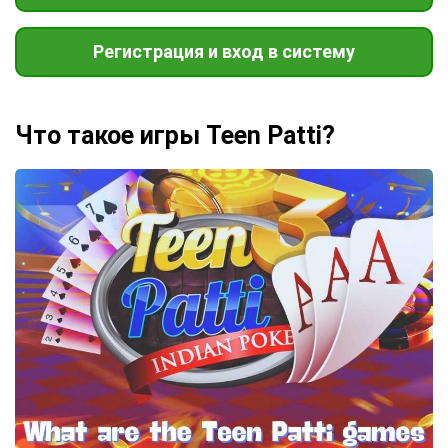
Регистрация и вход в систему
Что такое игры Teen Patti?