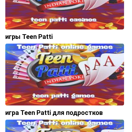
игры Teen Patti
игра Teen Patti для подростков