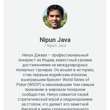
Nipun Java
/ Nipun Java
Нипун Джава — профессиональный
покерист из Индии, известный своими
достижениями на международных
покерных турнирах. Он вошел в историю,
став первым индийским игроком,
выигравшим браслет World Series of
Poker (WSOP) и завоевавшим тем самым
признание в мировом покерном
сообществе. Нипун славится своей
стратегической игрой и хладнокровием
за столом, что делает его заметной
фигурой в мире соревновательного