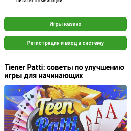
никаких комбинаций.
Игры казино
Регистрация и вход в систему
Tiener Patti: советы по улучшению
игры для начинающих