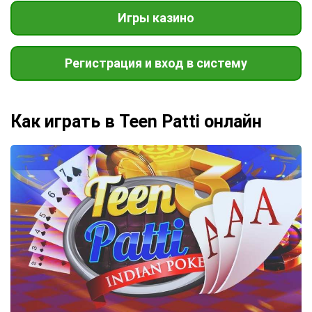
Игры казино
Регистрация и вход в систему
Как играть в Teen Patti онлайн