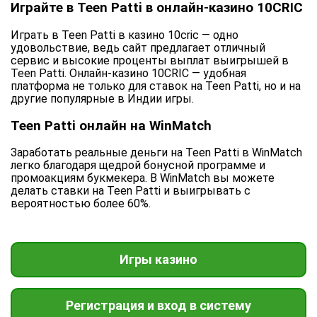
Играйте в Teen Patti в онлайн-казино 10CRIC
Играть в Teen Patti в казино 10cric — одно
удовольствие, ведь сайт предлагает отличный
сервис и высокие проценты выплат выигрышей в
Teen Patti. Онлайн-казино 10CRIC — удобная
платформа не только для ставок на Teen Patti, но и на
другие популярные в Индии игры.
Teen Patti онлайн на WinMatch
Заработать реальные деньги на Teen Patti в WinMatch
легко благодаря щедрой бонусной программе и
промоакциям букмекера. В WinMatch вы можете
делать ставки на Teen Patti и выигрывать с
вероятностью более 60%.
Игры казино
Регистрация и вход в систему