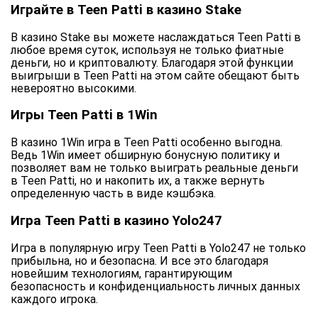
Играйте в Teen Patti в казино Stake
В казино Stake вы можете наслаждаться Teen Patti в
любое время суток, используя не только фиатные
деньги, но и криптовалюту. Благодаря этой функции
выигрыши в Teen Patti на этом сайте обещают быть
невероятно высокими.
Игры Teen Patti в 1Win
В казино 1Win игра в Teen Patti особенно выгодна.
Ведь 1Win имеет обширную бонусную политику и
позволяет вам не только выиграть реальные деньги
в Teen Patti, но и накопить их, а также вернуть
определенную часть в виде кэшбэка.
Игра Teen Patti в казино Yolo247
Игра в популярную игру Teen Patti в Yolo247 не только
прибыльна, но и безопасна. И все это благодаря
новейшим технологиям, гарантирующим
безопасность и конфиденциальность личных данных
каждого игрока.