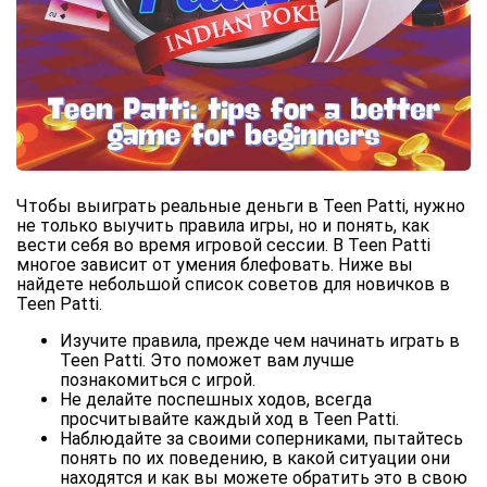
Чтобы выиграть реальные деньги в Teen Patti, нужно
не только выучить правила игры, но и понять, как
вести себя во время игровой сессии. В Teen Patti
многое зависит от умения блефовать. Ниже вы
найдете небольшой список советов для новичков в
Teen Patti.
Изучите правила, прежде чем начинать играть в
Teen Patti. Это поможет вам лучше
познакомиться с игрой.
Не делайте поспешных ходов, всегда
просчитывайте каждый ход в Teen Patti.
Наблюдайте за своими соперниками, пытайтесь
понять по их поведению, в какой ситуации они
находятся и как вы можете обратить это в свою