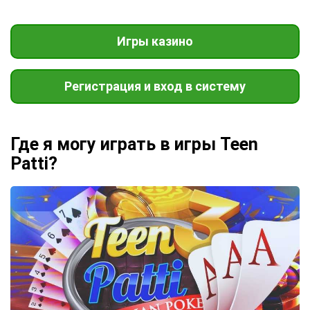
Игры казино
Регистрация и вход в систему
Где я могу играть в игры Teen
Patti?