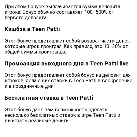
При этом бонусе выплачивается сумма депозита
игрока. Бонус обычно составляет 100–500% от
первого депозита.
Кэшбэк в Teen Patti
Этот бонус представляет собой возврат части денег,
которые игрок проиграл. Как правило, это 10–30% от
общей суммы проигрыша.
Промоакция выходного дня в Teen Patti live
Этот бонус представляет собой бонус на депозит для
игроков, делающих ставки в Teen Patti в воскресенье
и в праздничные дни.
Бесплатная ставка в Teen Patti
Этот бонус дает вам возможность сделать
несколько бесплатных ставок в игре Teen Patti и
выиграть реальные деньги.