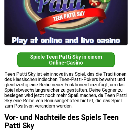
Spiele Teen Patti Sky in einem
Online-Casino
Teen Patti Sky ist ein innovatives Spiel, das die Traditionen
des klassischen indischen Teen-Patti-Pokers bewahrt und
gleichzeitig eine Reihe neuer Funktionen hinzufügt, um das
Spiel abwechslungsreicher zu gestalten. Deine Gegner zu
besiegen wird jetzt noch mehr Spaß machen, da Teen Patti
Sky eine Reihe von Bonusangeboten bietet, die das Spiel
zum Positiven verändern werden.
Vor- und Nachteile des Spiels Teen
Patti Sky