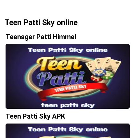
Teen Patti Sky online
Teenager Patti Himmel
Teen Patti Sky APK