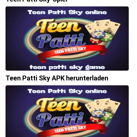
Teen Patti Sky APK herunterladen