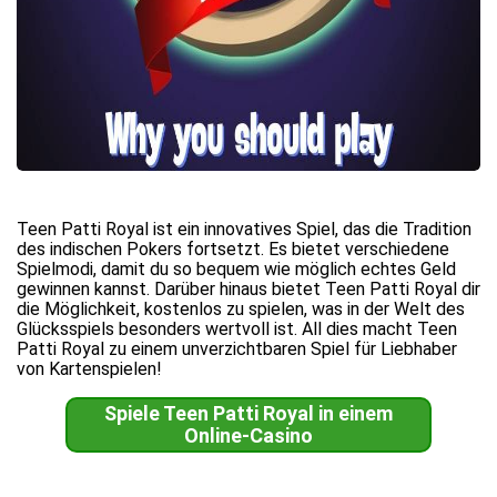
Teen Patti Royal ist ein innovatives Spiel, das die Tradition
des indischen Pokers fortsetzt. Es bietet verschiedene
Spielmodi, damit du so bequem wie möglich echtes Geld
gewinnen kannst. Darüber hinaus bietet Teen Patti Royal dir
die Möglichkeit, kostenlos zu spielen, was in der Welt des
Glücksspiels besonders wertvoll ist. All dies macht Teen
Patti Royal zu einem unverzichtbaren Spiel für Liebhaber
von Kartenspielen!
Spiele Teen Patti Royal in einem
Online-Casino