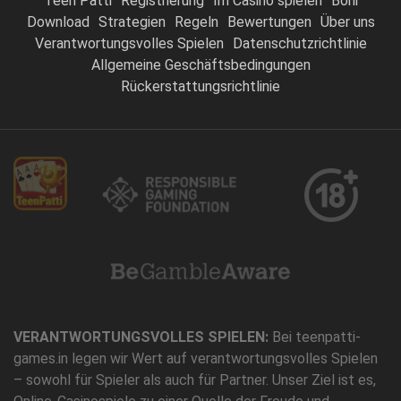
Teen Patti
Registrierung
Im Casino spielen
Boni
Download
Strategien
Regeln
Bewertungen
Über uns
Verantwortungsvolles Spielen
Datenschutzrichtlinie
Allgemeine Geschäftsbedingungen
Rückerstattungsrichtlinie
VERANTWORTUNGSVOLLES SPIELEN:
Bei teenpatti-
games.in legen wir Wert auf verantwortungsvolles Spielen
– sowohl für Spieler als auch für Partner. Unser Ziel ist es,