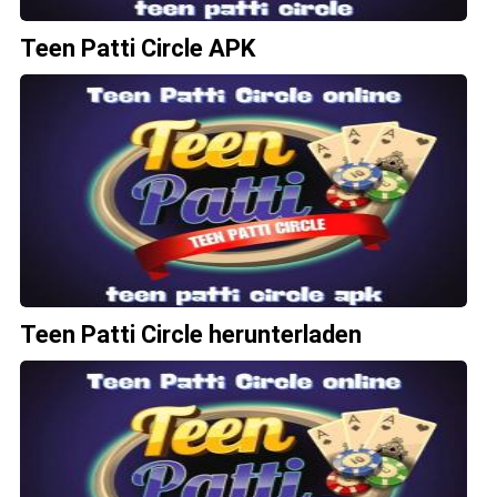
Teen Patti Circle APK
Teen Patti Circle herunterladen