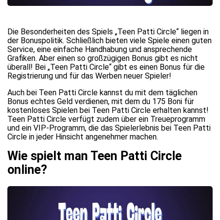
Die Besonderheiten des Spiels „Teen Patti Circle“ liegen in
der Bonuspolitik. Schließlich bieten viele Spiele einen guten
Service, eine einfache Handhabung und ansprechende
Grafiken. Aber einen so großzügigen Bonus gibt es nicht
überall! Bei „Teen Patti Circle“ gibt es einen Bonus für die
Registrierung und für das Werben neuer Spieler!
Auch bei Teen Patti Circle kannst du mit dem täglichen
Bonus echtes Geld verdienen, mit dem du 175 Boni für
kostenloses Spielen bei Teen Patti Circle erhalten kannst!
Teen Patti Circle verfügt zudem über ein Treueprogramm
und ein VIP-Programm, die das Spielerlebnis bei Teen Patti
Circle in jeder Hinsicht angenehmer machen.
Wie spielt man Teen Patti Circle
online?