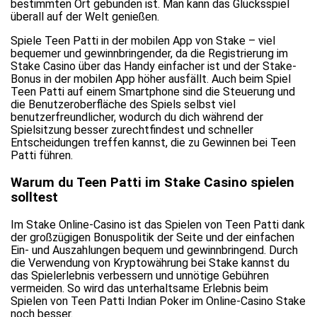
bestimmten Ort gebunden ist. Man kann das Glücksspiel
überall auf der Welt genießen.
Spiele Teen Patti in der mobilen App von Stake – viel
bequemer und gewinnbringender, da die Registrierung im
Stake Casino über das Handy einfacher ist und der Stake-
Bonus in der mobilen App höher ausfällt. Auch beim Spiel
Teen Patti auf einem Smartphone sind die Steuerung und
die Benutzeroberfläche des Spiels selbst viel
benutzerfreundlicher, wodurch du dich während der
Spielsitzung besser zurechtfindest und schneller
Entscheidungen treffen kannst, die zu Gewinnen bei Teen
Patti führen.
Warum du Teen Patti im Stake Casino spielen
solltest
Im Stake Online-Casino ist das Spielen von Teen Patti dank
der großzügigen Bonuspolitik der Seite und der einfachen
Ein- und Auszahlungen bequem und gewinnbringend. Durch
die Verwendung von Kryptowährung bei Stake kannst du
das Spielerlebnis verbessern und unnötige Gebühren
vermeiden. So wird das unterhaltsame Erlebnis beim
Spielen von Teen Patti Indian Poker im Online-Casino Stake
noch besser.