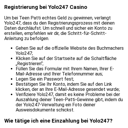
Registrierung bei Yolo247 Casino
Um bei Teen Patti echtes Geld zu gewinnen, verlangt
Yolo247, dass du den Registrierungsprozess mit deinen
Daten durchläufst. Um schnell und sicher ein Konto zu
erstellen, empfehlen wir dir, die Schritt-für-Schritt-
Anleitung zu befolgen.
Gehen Sie auf die offizielle Website des Buchmachers
Yolo247;
Klicken Sie auf der Startseite auf die Schaltfläche
„Registrieren“;
Füllen Sie das Formular mit Ihrem Namen, Ihrer E-
Mail-Adresse und Ihrer Telefonnummer aus;
Legen Sie ein Passwort fest;
Bestätigen Sie Ihr Konto, indem Sie auf den Link
klicken, der an Ihre E-Mail-Adresse gesendet wurde;
Verifiziere Yolo247, damit es keine Probleme bei der
Auszahlung deiner Teen-Patti-Gewinne gibt, indem du
der Yolo247-Verwaltung ein Foto deiner
Ausweisdokumente schickst.
Wie tätige ich eine Einzahlung bei Yolo247?