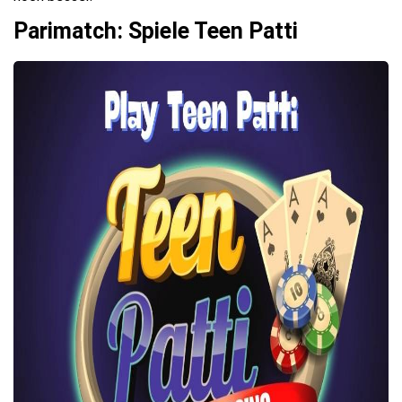
Parimatch: Spiele Teen Patti