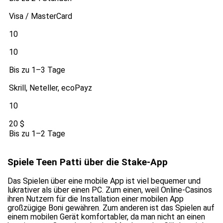
Visa / MasterCard
10
10
Bis zu 1–3 Tage
Skrill, Neteller, ecoPayz
10
20 $
Bis zu 1–2 Tage
Spiele Teen Patti über die Stake-App
Das Spielen über eine mobile App ist viel bequemer und
lukrativer als über einen PC. Zum einen, weil Online-Casinos
ihren Nutzern für die Installation einer mobilen App
großzügige Boni gewähren. Zum anderen ist das Spielen auf
einem mobilen Gerät komfortabler, da man nicht an einen