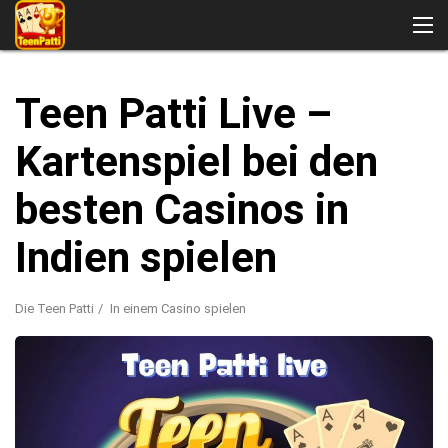
Teen Patti
Teen Patti Live –
Registrierung
Boni
Herunterladen
Kartenspiel bei den
In Casinos spielen
Teen Patti Spiele
besten Casinos in
Strategien
Regeln
Indien spielen
Bewertungen
Die Teen Patti
In einem Casino spielen