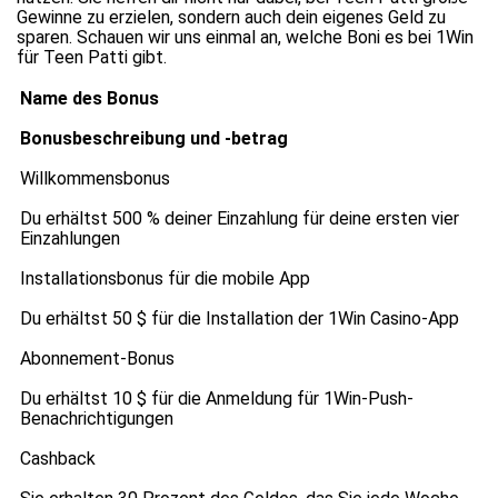
Gewinne zu erzielen, sondern auch dein eigenes Geld zu
sparen. Schauen wir uns einmal an, welche Boni es bei 1Win
für Teen Patti gibt.
Name des Bonus
Bonusbeschreibung und -betrag
Willkommensbonus
Du erhältst 500 % deiner Einzahlung für deine ersten vier
Einzahlungen
Installationsbonus für die mobile App
Du erhältst 50 $ für die Installation der 1Win Casino-App
Abonnement-Bonus
Du erhältst 10 $ für die Anmeldung für 1Win-Push-
Benachrichtigungen
Cashback