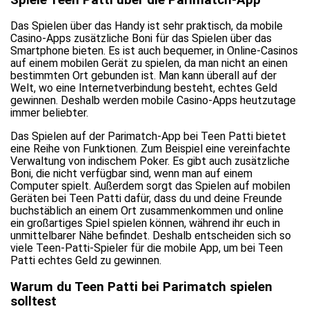
Das Spielen über das Handy ist sehr praktisch, da mobile
Casino-Apps zusätzliche Boni für das Spielen über das
Smartphone bieten. Es ist auch bequemer, in Online-Casinos
auf einem mobilen Gerät zu spielen, da man nicht an einen
bestimmten Ort gebunden ist. Man kann überall auf der
Welt, wo eine Internetverbindung besteht, echtes Geld
gewinnen. Deshalb werden mobile Casino-Apps heutzutage
immer beliebter.
Das Spielen auf der Parimatch-App bei Teen Patti bietet
eine Reihe von Funktionen. Zum Beispiel eine vereinfachte
Verwaltung von indischem Poker. Es gibt auch zusätzliche
Boni, die nicht verfügbar sind, wenn man auf einem
Computer spielt. Außerdem sorgt das Spielen auf mobilen
Geräten bei Teen Patti dafür, dass du und deine Freunde
buchstäblich an einem Ort zusammenkommen und online
ein großartiges Spiel spielen können, während ihr euch in
unmittelbarer Nähe befindet. Deshalb entscheiden sich so
viele Teen-Patti-Spieler für die mobile App, um bei Teen
Patti echtes Geld zu gewinnen.
Warum du Teen Patti bei Parimatch spielen
solltest