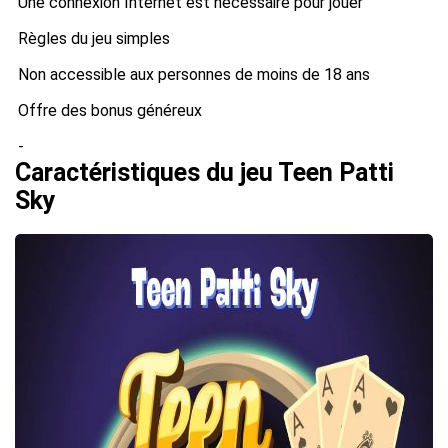
Une connexion Internet est nécessaire pour jouer
Règles du jeu simples
Non accessible aux personnes de moins de 18 ans
Offre des bonus généreux
-
Caractéristiques du jeu Teen Patti
Sky