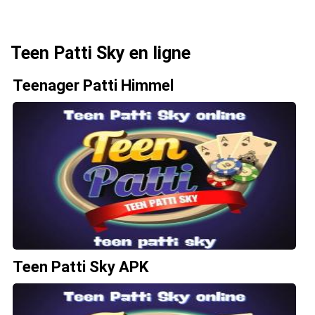
Teen Patti Sky en ligne
Teenager Patti Himmel
Teen Patti Sky APK