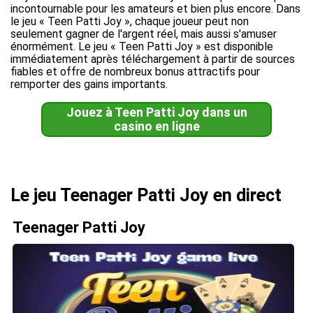
incontournable pour les amateurs et bien plus encore. Dans
le jeu « Teen Patti Joy », chaque joueur peut non
seulement gagner de l'argent réel, mais aussi s'amuser
énormément. Le jeu « Teen Patti Joy » est disponible
immédiatement après téléchargement à partir de sources
fiables et offre de nombreux bonus attractifs pour
remporter des gains importants.
Jouez à Teen Patti Joy dans un
casino en ligne
Le jeu Teenager Patti Joy en direct
Teenager Patti Joy