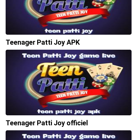
Teenager Patti Joy APK
Teenager Patti Joy officiel