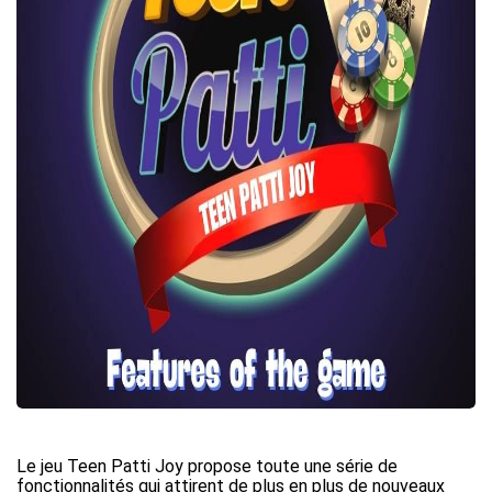
Le jeu Teen Patti Joy propose toute une série de
fonctionnalités qui attirent de plus en plus de nouveaux