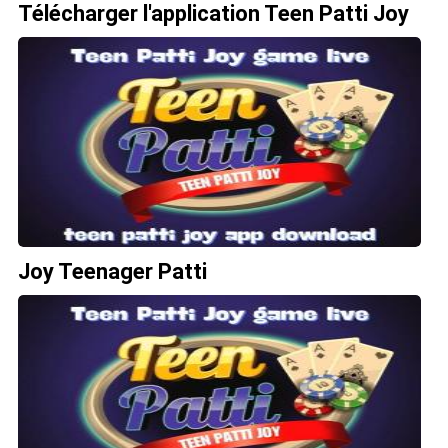
Télécharger l'application Teen Patti Joy
Joy Teenager Patti