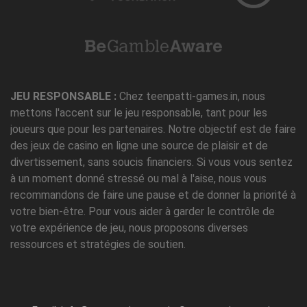
JEU RESPONSABLE :
Chez teenpatti-games.in, nous
mettons l'accent sur le jeu responsable, tant pour les
joueurs que pour les partenaires. Notre objectif est de faire
des jeux de casino en ligne une source de plaisir et de
divertissement, sans soucis financiers. Si vous vous sentez
à un moment donné stressé ou mal à l'aise, nous vous
recommandons de faire une pause et de donner la priorité à
votre bien-être. Pour vous aider à garder le contrôle de
votre expérience de jeu, nous proposons diverses
ressources et stratégies de soutien.