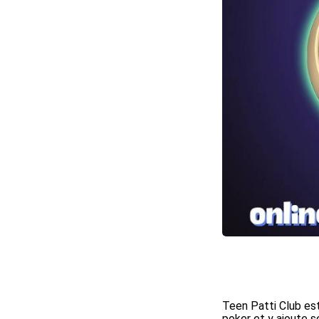
Teen Patti Club est
poker et y ajoute s