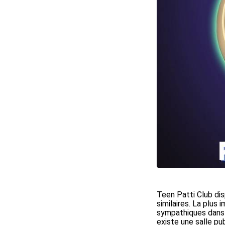
Teen Patti Club dis
similaires. La plus
sympathiques dans un
existe une salle pub