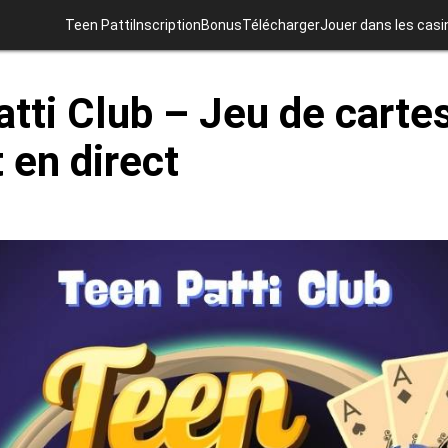
Teen Patti
Inscription
Bonus
Télécharger
Jouer dans les casi
tti Club – Jeu de carte
t en direct