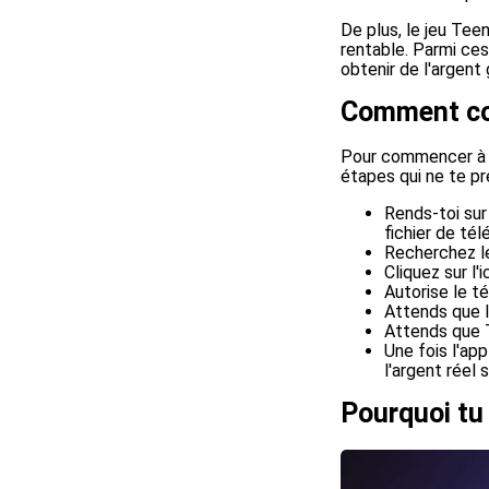
De plus, le jeu Tee
rentable. Parmi ces
obtenir de l'argent 
Comment com
Pour commencer à jo
étapes qui ne te pr
Rends-toi sur 
fichier de té
Recherchez le
Cliquez sur l
Autorise le t
Attends que l
Attends que T
Une fois l'ap
l'argent réel 
Pourquoi tu 