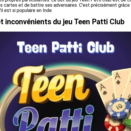
s cartes et de battre ses adversaires. C'est précisément grâce
il est si populaire en Inde.
t inconvénients du jeu Teen Patti Club