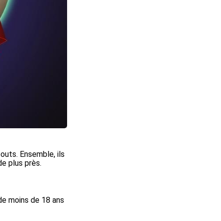
touts. Ensemble, ils
e plus près.
de moins de 18 ans