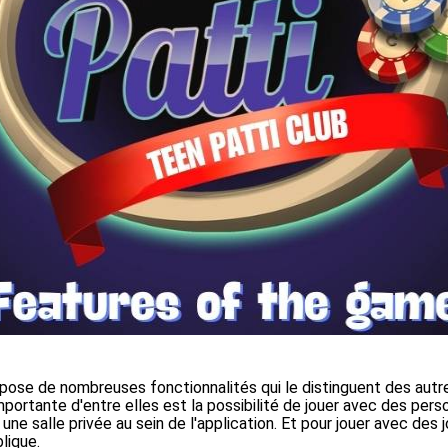
pose de nombreuses fonctionnalités qui le distinguent des autr
 importante d'entre elles est la possibilité de jouer avec des per
e salle privée au sein de l'application. Et pour jouer avec des j
lique.