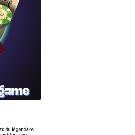
ts du légendaire
onstituer une