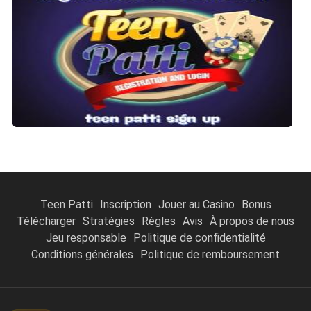
Teen Patti
Inscription
Jouer au Casino
Bonus
Télécharger
Stratégies
Règles
Avis
À propos de nous
Jeu responsable
Politique de confidentialité
Conditions générales
Politique de remboursement