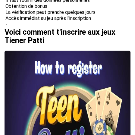
Il faut fournir des données personnelles
Obtention de bonus
La vérification peut prendre quelques jours
Accès immédiat au jeu après l'inscription
-
Voici comment t'inscrire aux jeux
Tiener Patti