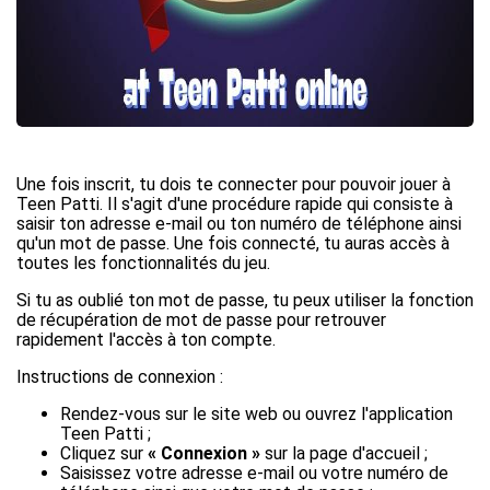
Une fois inscrit, tu dois te connecter pour pouvoir jouer à
Teen Patti. Il s'agit d'une procédure rapide qui consiste à
saisir ton adresse e-mail ou ton numéro de téléphone ainsi
qu'un mot de passe. Une fois connecté, tu auras accès à
toutes les fonctionnalités du jeu.
Si tu as oublié ton mot de passe, tu peux utiliser la fonction
de récupération de mot de passe pour retrouver
rapidement l'accès à ton compte.
Instructions de connexion :
Rendez-vous sur le site web ou ouvrez l'application
Teen Patti ;
Cliquez sur
« Connexion »
sur la page d'accueil ;
Saisissez votre adresse e-mail ou votre numéro de