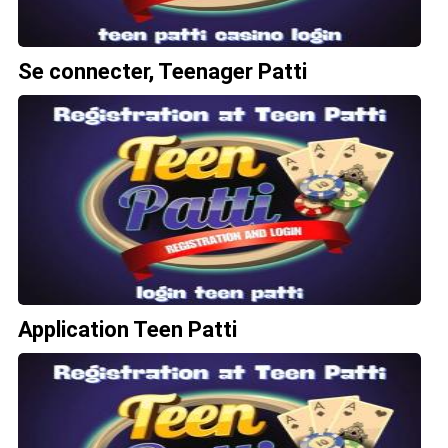
Se connecter, Teenager Patti
Application Teen Patti