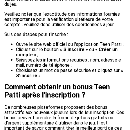
du jeu.
Veuillez noter que l'exactitude des informations fournies
est importante pour la vérification ultérieure de votre
compte ; veuillez donc utiliser des coordonnées à jour.
Suis ces étapes pour t'inscrire :
Ouvre le site web officiel ou l'application Teen Patti ;
Cliquez sur le bouton «
S'inscrire »
ou «
Créer un
compte
» ;
Saisissez les informations requises : nom, adresse e-
mail, numéro de téléphone ;
Choisissez un mot de passe sécurisé et cliquez sur
«
S'inscrire
».
Comment obtenir un bonus Teen
Patti après l'inscription ?
De nombreuses plateformes proposent des bonus
attractifs aux nouveaux joueurs lors de leur inscription. Ces
bonus peuvent prendre la forme de jetons gratuits ou
d'argent supplémentaire à utiliser dans le jeu. Il est
important de savoir comment tirer le meilleur parti de ces