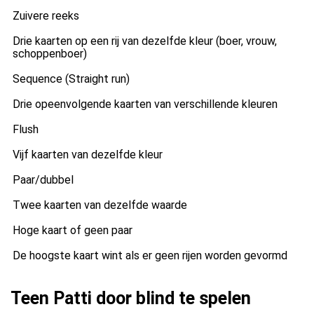
Zuivere reeks
Drie kaarten op een rij van dezelfde kleur (boer, vrouw,
schoppenboer)
Sequence (Straight run)
Drie opeenvolgende kaarten van verschillende kleuren
Flush
Vijf kaarten van dezelfde kleur
Paar/dubbel
Twee kaarten van dezelfde waarde
Hoge kaart of geen paar
De hoogste kaart wint als er geen rijen worden gevormd
Teen Patti door blind te spelen