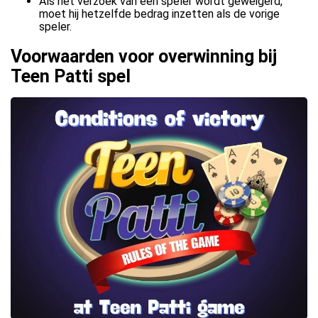
Als het verzoek van een speler wordt geweigerd,
moet hij hetzelfde bedrag inzetten als de vorige
speler.
Voorwaarden voor overwinning bij
Teen Patti spel