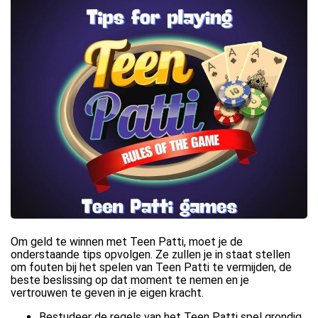
Om geld te winnen met Teen Patti, moet je de
onderstaande tips opvolgen. Ze zullen je in staat stellen
om fouten bij het spelen van Teen Patti te vermijden, de
beste beslissing op dat moment te nemen en je
vertrouwen te geven in je eigen kracht.
Bestudeer de regels van het Teen Patti spel grondig,