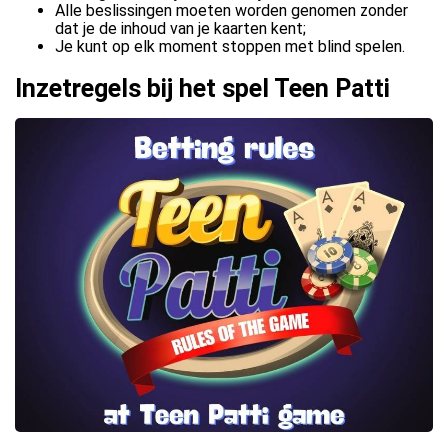
Alle beslissingen moeten worden genomen zonder
dat je de inhoud van je kaarten kent;
Je kunt op elk moment stoppen met blind spelen.
Inzetregels bij het spel Teen Patti