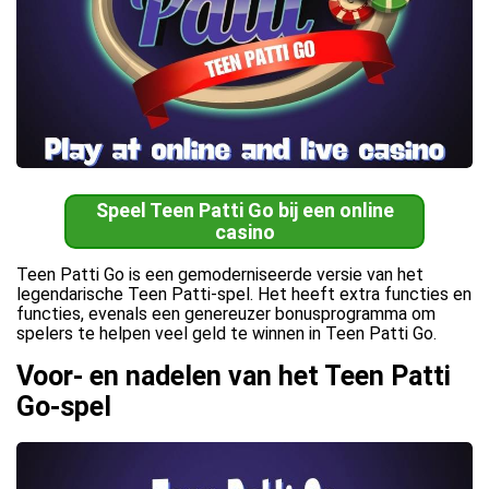
Speel Teen Patti Go bij een online
casino
Teen Patti Go is een gemoderniseerde versie van het
legendarische Teen Patti-spel. Het heeft extra functies en
functies, evenals een genereuzer bonusprogramma om
spelers te helpen veel geld te winnen in Teen Patti Go.
Voor- en nadelen van het Teen Patti
Go-spel