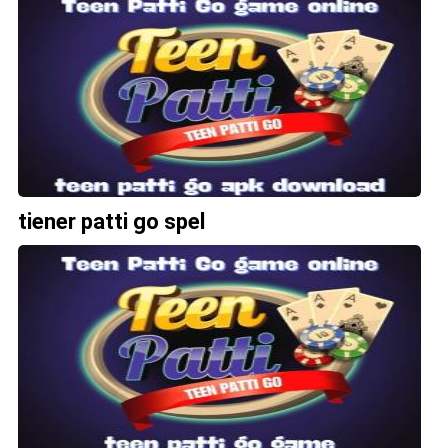
tiener patti go spel