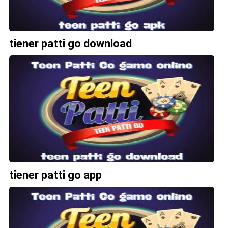
tiener patti go download
tiener patti go app