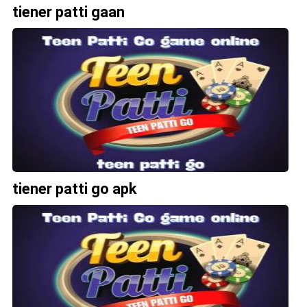
tiener patti gaan
tiener patti go apk