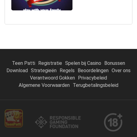
Teen Patti
Registratie
Spelen bij Casino
Bonussen
Download
Strategieën
Regels
Beoordelingen
Over ons
Verantwoord Gokken
Privacybeleid
Algemene Voorwaarden
Terugbetalingsbeleid