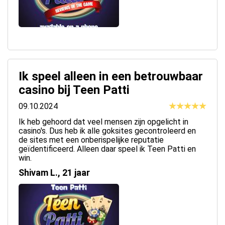
Ik speel alleen in een betrouwbaar
casino bij Teen Patti
09.10.2024
Ik heb gehoord dat veel mensen zijn opgelicht in
casino's. Dus heb ik alle goksites gecontroleerd en
de sites met een onberispelijke reputatie
geïdentificeerd. Alleen daar speel ik Teen Patti en
win.
Shivam L., 21 jaar